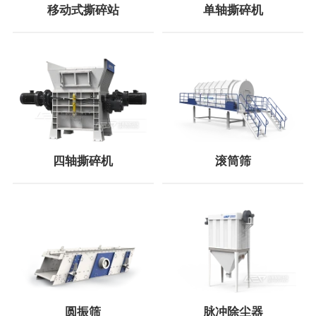
移动式撕碎站
单轴撕碎机
四轴撕碎机
滚筒筛
圆振筛
脉冲除尘器