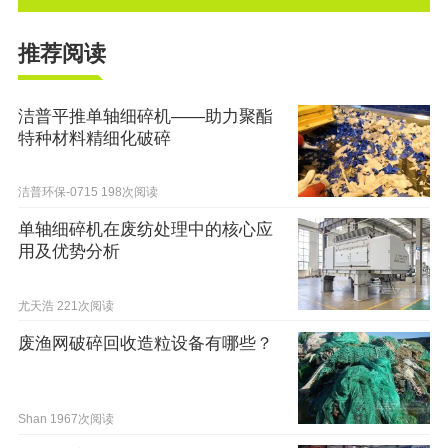
推荐阅读
洁普平推单轴细碎机——助力聚酯
特种材料精细化破碎
洁普环保-0715
198次阅读
单轴细碎机在废纺处理中的核心应
用及优势分析
尤天浩
221次阅读
废渔网破碎回收造粒设备有哪些？
Shan
1967次阅读