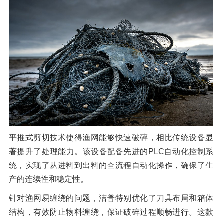
橡胶破胶机组
风选机
滚筒筛
磁选机
涡电流分选机
脉冲除尘器
轮胎抽丝机
平推式剪切技术使得渔网能够快速破碎，相比传统设备显
著提升了处理能力。该设备配备先进的PLC自动化控制系
统，实现了从进料到出料的全流程自动化操作，确保了生
产的连续性和稳定性。
针对渔网易缠绕的问题，洁普特别优化了刀具布局和箱体
结构，有效防止物料缠绕，保证破碎过程顺畅进行。这款