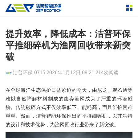
产品中心
撕碎设备
提升效率，降低成本：洁普环保
双轴撕碎机
单轴撕碎机
平推细碎机为渔网回收带来新突
解决方案
四轴撕碎机
液压粗碎机
破
垃圾破袋机
移动式撕碎站
服务支持
洁普环保-0715
2026年1月12日 09:21
214次阅读
粉碎设备
新闻资讯
环锤式粉碎机
鼓式粉碎机
在全球海洋生态保护日益紧迫的今天，由尼龙、聚乙烯等
破碎设备
难以自然降解材料制成的废弃渔网成为了严重的环境威
轮胎钢丝分离机
通用型粉碎机
反击式破碎机
颚式破碎机
挤压成型设备
走进洁普
胁。传统破碎方式不仅效率低下、能耗高，而且维护困难
圆锥破碎机
立轴冲击式破碎机
重重。然而，洁普智能环保推出的平推细碎机，以其独特
RDF成型机
生物质颗粒机
成套机组
联系我们
的设计和技术优势，为渔网回收行业带来了新突破。
重型锤式破碎机
移动式破碎站
液压打包机
封闭式破碎系统
废轮胎热解系统
分选分离设备