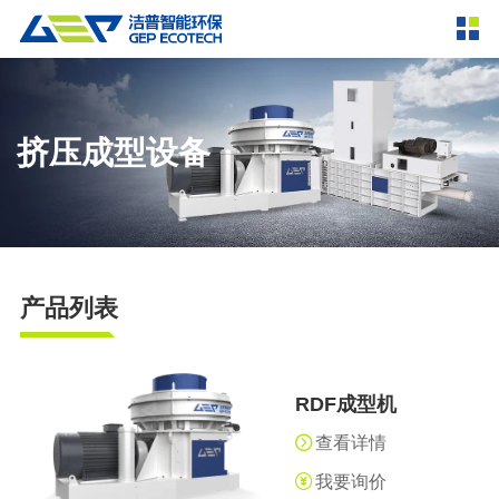
产品中心
撕碎设备
双轴撕碎机
单轴撕碎机
挤压成型设备
解决方案
四轴撕碎机
液压粗碎机
垃圾破袋机
移动式撕碎站
服务支持
粉碎设备
产品列表
新闻资讯
环锤式粉碎机
鼓式粉碎机
破碎设备
轮胎钢丝分离机
通用型粉碎机
反击式破碎机
颚式破碎机
挤压成型设备
走进洁普
RDF成型机
圆锥破碎机
立轴冲击式破碎机
RDF成型机
生物质颗粒机
成套机组
查看详情
联系我们
重型锤式破碎机
移动式破碎站
液压打包机
封闭式破碎系统
废轮胎热解系统
分选分离设备
我要询价