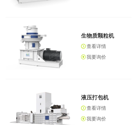
橡胶破胶机组
风选机
滚筒筛
磁选机
涡电流分选机
脉冲除尘器
轮胎抽丝机
生物质颗粒机
查看详情
我要询价
液压打包机
查看详情
我要询价