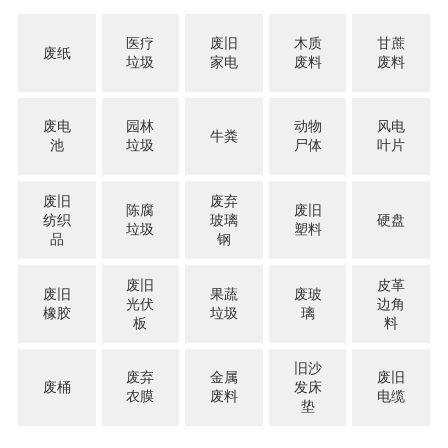
医疗
废旧
木质
甘蔗
废纸
垃圾
家电
废料
废料
废电
园林
动物
风电
牛粪
池
垃圾
尸体
叶片
废旧
废弃
陈腐
废旧
纺织
玻璃
硬盘
垃圾
塑料
品
钢
废旧
皮革
废旧
果蔬
废玻
光伏
边角
橡胶
垃圾
璃
板
料
旧沙
废弃
金属
废旧
废桶
发床
农膜
废料
电缆
垫