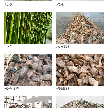
瓜秧
秸秆
毛竹
木质废料
椰子废料
棕榈废料