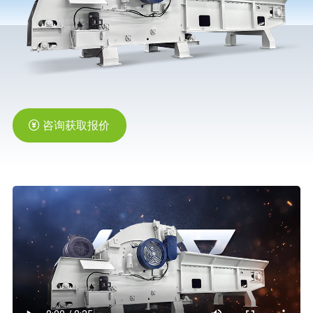
橡胶破胶机组
风选机
滚筒筛
磁选机
涡电流分选机
脉冲除尘器
轮胎抽丝机
咨询获取报价