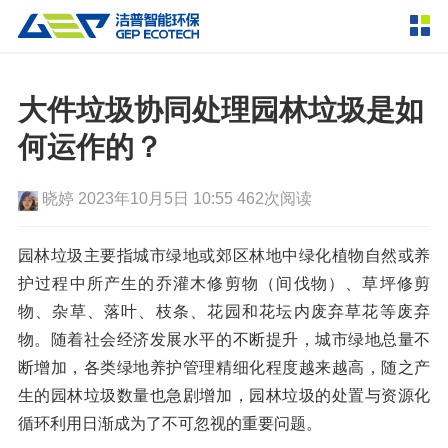
产品中心
撕碎设备
大件垃圾协同处理园林垃圾是如
双轴撕碎机
单轴撕碎机
何运作的？
解决方案
四轴撕碎机
液压粗碎机
晓婷
2023年10月5日 10:55
462次阅读
垃圾破袋机
移动式撕碎站
服务支持
粉碎设备
园林垃圾主要指城市绿地或郊区林地中绿化植物自然或养
新闻资讯
护过程中所产生的乔灌木修剪物（间伐物）、草坪修剪
环锤式粉碎机
鼓式粉碎机
破碎设备
物、杂草、落叶、枝条、花园和花坛内废弃草花等废弃
轮胎钢丝分离机
通用型粉碎机
反击式破碎机
颚式破碎机
挤压成型设备
物。随着社会经济发展水平的不断提升，城市绿地总量不
走进洁普
断增加，各类绿地养护管理精细化程度越来越高，随之产
圆锥破碎机
立轴冲击式破碎机
RDF成型机
生物质颗粒机
成套机组
生的园林
垃圾
数量也急剧增加，园林
垃圾
的处置与资源化
联系我们
重型锤式破碎机
移动式破碎站
液压打包机
封闭式破碎系统
废轮胎热解系统
循环利用日渐成为了不可忽视的重要问题。
分选分离设备