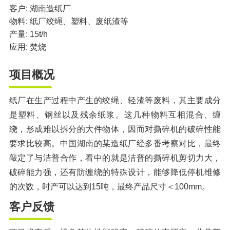
橡胶破胶机组
风选机
滚筒筛
客户: 湖南造纸厂
物料: 纸厂绞绳、塑料、废纸渣等
磁选机
涡电流分选机
产量: 15t/h
应用: 焚烧
脉冲除尘器
轮胎抽丝机
项目概况
纸厂在生产过程中产生的绞绳、轻渣等废料，其主要成分
是塑料、钢丝以及残余纸浆。这几种物料互相混合、缠
绕，形成难以拆分的大件物体，因而对撕碎机的破碎性能
要求比较高。中国湖南的某造纸厂经多番考察对比，最终
敲定了与洁普合作，看中的就是洁普的撕碎机剪切力大，
破碎能力强，还有防缠绕的特殊设计，能够降低停机维修
的次数，时产可以达到15吨，最终产品尺寸＜100mm。
客户反馈