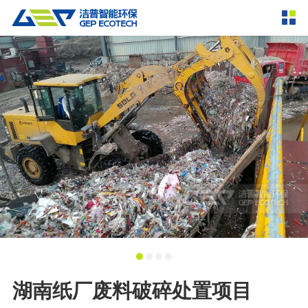
产品中心
撕碎设备
双轴撕碎机
单轴撕碎机
解决方案
四轴撕碎机
液压粗碎机
垃圾破袋机
移动式撕碎站
服务支持
粉碎设备
新闻资讯
环锤式粉碎机
鼓式粉碎机
破碎设备
轮胎钢丝分离机
通用型粉碎机
反击式破碎机
颚式破碎机
挤压成型设备
走进洁普
圆锥破碎机
立轴冲击式破碎机
RDF成型机
生物质颗粒机
成套机组
联系我们
湖南纸厂废料破碎处置项目
重型锤式破碎机
移动式破碎站
液压打包机
封闭式破碎系统
废轮胎热解系统
分选分离设备