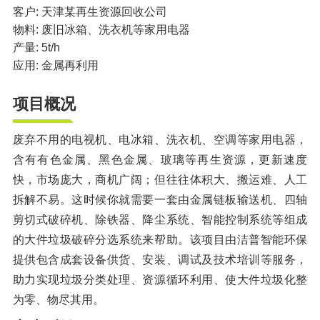
橡胶破胶机组
风选机
滚筒筛
客户: 天津某再生资源回收公司
物料: 废旧冰箱、洗衣机等家用电器
磁选机
涡电流分选机
产量: 5t/h
应用: 金属再利用
脉冲除尘器
轮胎抽丝机
项目概况
废弃不用的电视机、电冰箱、洗衣机、空调等家用电器，
含有有色金属、黑色金属、玻璃等再生资源，更新速度
快，市场庞大，商机广阔；但往往体积大、搬运难、人工
拆解不易。这时候你就需要一套由金属链板输送机、四轴
剪切式破碎机、除铁器、降尘系统、智能控制系统等组成
的大件垃圾破碎分选系统来帮助。该项目由洁普智能环保
提供包含成套设备供货、安装、调试及技术培训等服务，
助力实现垃圾分类处理、资源循环利用、使大件垃圾化整
为零、物尽其用。