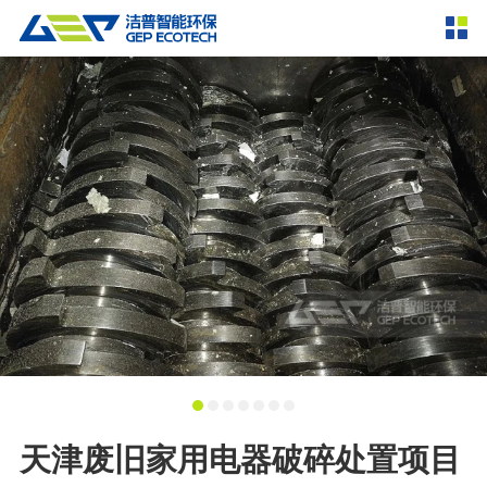
产品中心
撕碎设备
双轴撕碎机
单轴撕碎机
解决方案
四轴撕碎机
液压粗碎机
垃圾破袋机
移动式撕碎站
服务支持
粉碎设备
新闻资讯
环锤式粉碎机
鼓式粉碎机
破碎设备
轮胎钢丝分离机
通用型粉碎机
反击式破碎机
颚式破碎机
挤压成型设备
走进洁普
圆锥破碎机
立轴冲击式破碎机
RDF成型机
生物质颗粒机
成套机组
联系我们
天津废旧家用电器破碎处置项目
重型锤式破碎机
移动式破碎站
液压打包机
封闭式破碎系统
废轮胎热解系统
分选分离设备