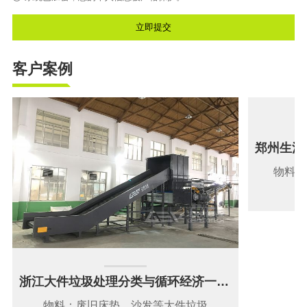
客户案例
物料：
浙江大件垃圾处理分类与循环经济一体化项目
物料：废旧床垫、沙发等大件垃圾