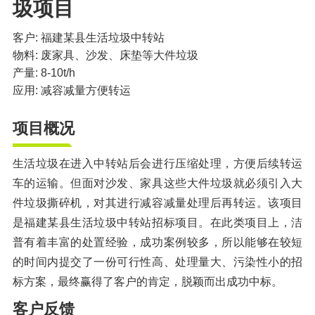
圾项目
橡胶破胶机组
风选机
滚筒筛
客户: 福建某县生活垃圾中转站
磁选机
涡电流分选机
物料: 废家具、沙发、床垫等大件垃圾
脉冲除尘器
轮胎抽丝机
产量: 8-10t/h
应用: 减容减量方便转运
项目概况
生活垃圾在进入中转站后会进行压缩处理，方便后续转运
车的运输。但面对沙发、家具这些大件垃圾就必须引入大
件垃圾撕碎机，对其进行减容减量处理后再转运。该项目
是福建某县生活垃圾中转站招标项目。在此类项目上，洁
普有着丰富的处置经验，成功案例较多，所以能够在较短
的时间内提交了一份可行性高、处理量大、污染性小的招
标方案，最终赢得了客户的肯定，脱颖而出成功中标。
客户反馈