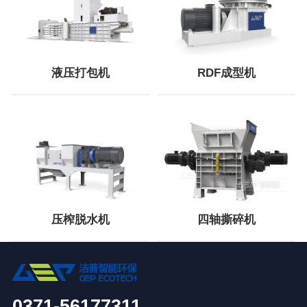
液压打包机
RDF成型机
压榨脱水机
四轴撕碎机
0371-56177311