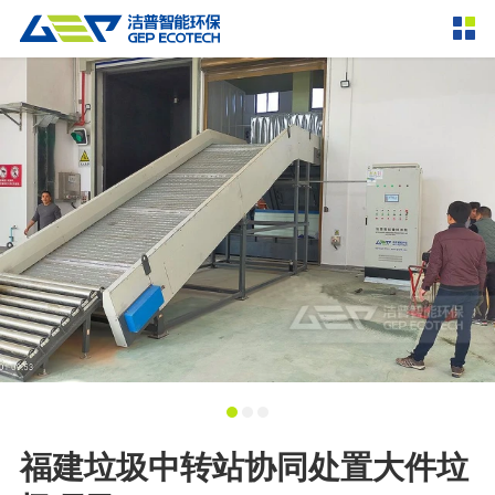
产品中心
撕碎设备
双轴撕碎机
单轴撕碎机
解决方案
四轴撕碎机
液压粗碎机
垃圾破袋机
移动式撕碎站
服务支持
粉碎设备
新闻资讯
环锤式粉碎机
鼓式粉碎机
破碎设备
轮胎钢丝分离机
通用型粉碎机
反击式破碎机
颚式破碎机
挤压成型设备
走进洁普
圆锥破碎机
立轴冲击式破碎机
RDF成型机
生物质颗粒机
成套机组
联系我们
福建垃圾中转站协同处置大件垃
重型锤式破碎机
移动式破碎站
液压打包机
封闭式破碎系统
废轮胎热解系统
分选分离设备