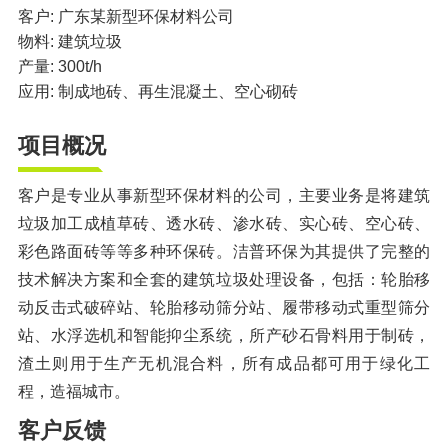
橡胶破胶机组
风选机
滚筒筛
客户: 广东某新型环保材料公司
物料: 建筑垃圾
磁选机
涡电流分选机
产量: 300t/h
应用: 制成地砖、再生混凝土、空心砌砖
脉冲除尘器
轮胎抽丝机
项目概况
客户是专业从事新型环保材料的公司，主要业务是将建筑
垃圾加工成植草砖、透水砖、渗水砖、实心砖、空心砖、
彩色路面砖等等多种环保砖。洁普环保为其提供了完整的
技术解决方案和全套的建筑垃圾处理设备，包括：轮胎移
动反击式破碎站、轮胎移动筛分站、履带移动式重型筛分
站、水浮选机和智能抑尘系统，所产砂石骨料用于制砖，
渣土则用于生产无机混合料，所有成品都可用于绿化工
程，造福城市。
客户反馈