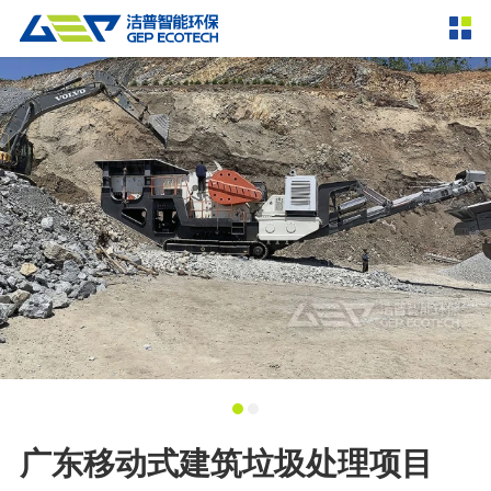
产品中心
撕碎设备
双轴撕碎机
单轴撕碎机
解决方案
四轴撕碎机
液压粗碎机
垃圾破袋机
移动式撕碎站
服务支持
粉碎设备
新闻资讯
环锤式粉碎机
鼓式粉碎机
破碎设备
轮胎钢丝分离机
通用型粉碎机
反击式破碎机
颚式破碎机
挤压成型设备
走进洁普
圆锥破碎机
立轴冲击式破碎机
RDF成型机
生物质颗粒机
成套机组
联系我们
广东移动式建筑垃圾处理项目
重型锤式破碎机
移动式破碎站
液压打包机
封闭式破碎系统
废轮胎热解系统
分选分离设备