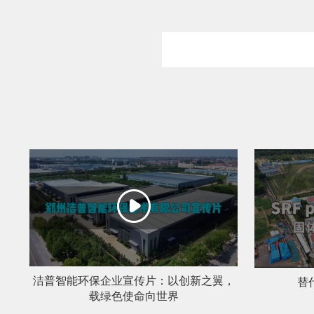
危险废物资源化系统
废旧电路板
旧
废旧轮胎资源化系统
瓜秧/蔬菜秧
菌
洁普智能环保企业宣传片：以创新之翼，
替
载绿色使命向世界