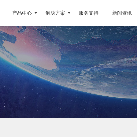
产品中心
解决方案
服务支持
新闻资讯
破碎设备
客户案例
挤压成型设备
电池
反击式破碎机
江苏地区年产10万吨废纺替代燃料生产线
RDF成型机
旧电缆
颚式破碎机
北京某再生资源分拣中心项目
生物质颗粒机
属废料
圆锥破碎机
江西大件垃圾资源化处置项目
液压打包机
盘
立轴冲击式破碎机
浙江工业固废RDF燃料生产线
旧橡胶
重型锤式破碎机
山东生物质颗粒燃料技改项目
弃玻璃钢
移动式破碎站
浙江宁波环卫资源回收处置中心EPC项目