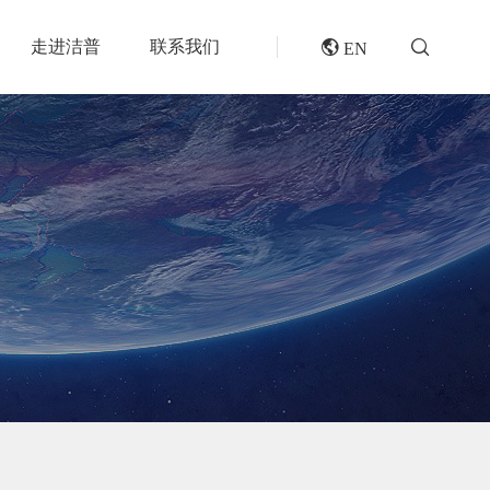
走进洁普
联系我们
 EN
成套机组
专题报道
分选分离设备
封闭式破碎系统
风电叶片回收处理方案及核心设备
风选机
废轮胎热解系统
垃圾衍生燃料RDF/SRF生产线系统
滚筒筛
橡胶破胶机组
再生资源绿色分拣中心的建设规划和设备选择
磁选机
水泥窑协同处置固废预处理系统
涡电流分选机
废旧纺织品做替代燃料的设备和工艺选择
脉冲除尘器
生物质燃料预破碎生产线系统
轮胎抽丝机