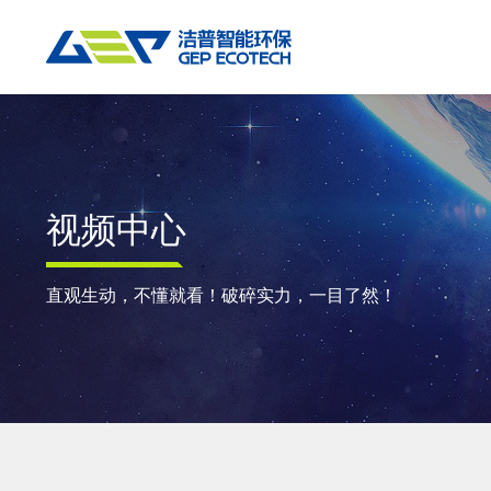
热门搜索:
垃圾撕碎机
RDF生产线
工业垃圾破碎机
撕碎设备
重点应用
粉碎设备
物料方案
视频中心
双轴撕碎机
RDF/SRF燃料制备系统
环锤式粉碎机
陈腐垃圾
废
单轴撕碎机
大件垃圾资源化系统
鼓式粉碎机
风电叶片
废
直观生动，不懂就看！破碎实力，一目了然！
四轴撕碎机
工业垃圾资源化系统
轮胎钢丝分离机
废纸
金
液压粗碎机
生物质资源化系统
通用型粉碎机
废桶
硬
垃圾破袋机
生活垃圾资源化系统
报废汽车
废
移动式撕碎站
建筑装修垃圾资源化系统
废玻璃
废