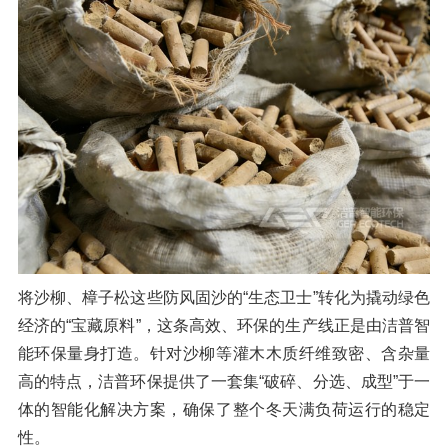
橡胶破胶机组
风选机
滚筒筛
磁选机
涡电流分选机
脉冲除尘器
轮胎抽丝机
将沙柳、樟子松这些防风固沙的“生态卫士”转化为撬动绿色
经济的“宝藏原料”，这条高效、环保的生产线正是由洁普智
能环保量身打造。针对沙柳等灌木木质纤维致密、含杂量
高的特点，洁普环保提供了一套集“破碎、分选、成型”于一
体的智能化解决方案，确保了整个冬天满负荷运行的稳定
性。