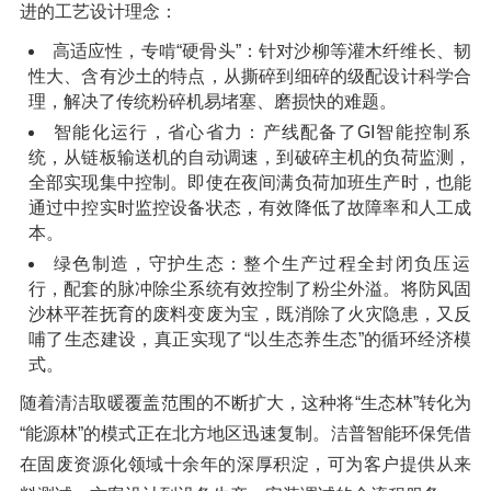
进的工艺设计理念：
高适应性，专啃“硬骨头”：针对沙柳等灌木纤维长、韧
性大、含有沙土的特点，从撕碎到细碎的级配设计科学合
理，解决了传统粉碎机易堵塞、磨损快的难题。
智能化运行，省心省力：产线配备了GI智能控制系
统，从链板输送机的自动调速，到破碎主机的负荷监测，
全部实现集中控制。即使在夜间满负荷加班生产时，也能
通过中控实时监控设备状态，有效降低了故障率和人工成
本
。
绿色制造，守护生态：整个生产过程全封闭负压运
行，配套的脉冲除尘系统有效控制了粉尘外溢。将防风固
沙林平茬抚育的废料变废为宝，既消除了火灾隐患，又反
哺了生态建设，真正实现了“以生态养生态”的循环经济模
式
。
随着清洁取暖覆盖范围的不断扩大，这种将“生态林”转化为
“能源林”的模式正在北方地区迅速复制。洁普智能环保凭借
在固废资源化领域十余年的深厚积淀，可为客户提供从来