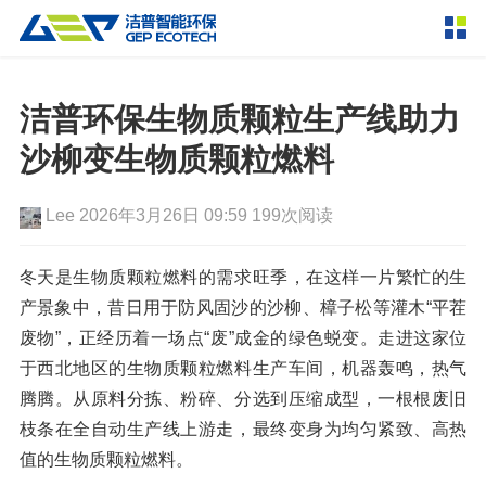
产品中心
撕碎设备
洁普环保生物质颗粒生产线助力
双轴撕碎机
单轴撕碎机
沙柳变生物质颗粒燃料
解决方案
四轴撕碎机
液压粗碎机
Lee
2026年3月26日 09:59
199次阅读
垃圾破袋机
移动式撕碎站
服务支持
粉碎设备
冬天是生物质颗粒燃料的需求旺季，在这样一片繁忙的生
新闻资讯
产景象中，昔日用于防风固沙的沙柳、樟子松等灌木“平茬
环锤式粉碎机
鼓式粉碎机
破碎设备
废物”，正经历着一场点“废”成金的绿色蜕变。走进这家位
轮胎钢丝分离机
通用型粉碎机
反击式破碎机
颚式破碎机
挤压成型设备
于西北地区的生物质颗粒燃料生产车间，机器轰鸣，热气
走进洁普
腾腾。从原料分拣、粉碎、分选到压缩成型，一根根废旧
圆锥破碎机
立轴冲击式破碎机
RDF成型机
生物质颗粒机
成套机组
枝条在全自动生产线上游走，最终变身为均匀紧致、高热
联系我们
重型锤式破碎机
移动式破碎站
液压打包机
封闭式破碎系统
废轮胎热解系统
值的生物质颗粒燃料
。
分选分离设备