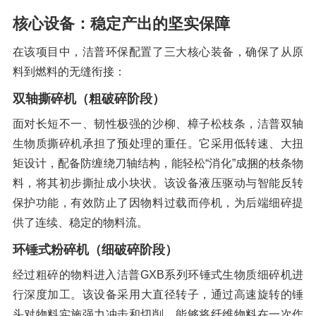
核心设备：稳定产出的坚实保障
在该项目中，洁普环保配置了三大核心装备，确保了从原
料到燃料的无缝衔接：
双轴撕碎机（粗破碎阶段）
面对长短不一、韧性极强的沙柳、樟子松枝条，洁普双轴
生物质撕碎机承担了预处理的重任
。它采用低转速、大扭
矩设计，配备防缠绕刀轴结构，能轻松“消化”成捆的枝条物
料，将其初步撕扯成小块状。该设备液压驱动与智能反转
保护功能，有效防止了因物料过载而停机，为后端细碎提
供了连续、稳定的物料流
。
环锤式粉碎机（细破碎阶段）
经过粗碎的物料进入洁普GXB系列环锤式生物质细碎机进
行深度加工
。该设备采用大直径转子，通过高速旋转的锤
头对物料实施强力冲击和切削，能够将纤维物料在一次作