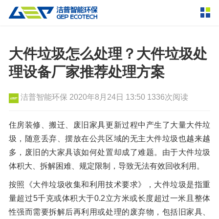
产品中心
撕碎设备
大件垃圾怎么处理？大件垃圾处
双轴撕碎机
单轴撕碎机
理设备厂家推荐处理方案
解决方案
四轴撕碎机
液压粗碎机
洁普智能环保
2020年8月24日 13:50
1336次阅读
垃圾破袋机
移动式撕碎站
服务支持
粉碎设备
住房装修、搬迁、废旧家具更新过程中产生了大量大件垃
新闻资讯
圾，随意丢弃、摆放在公共区域的无主大件垃圾也越来越
环锤式粉碎机
鼓式粉碎机
破碎设备
多，废旧的大家具该如何处置却成了难题。由于大件垃圾
轮胎钢丝分离机
通用型粉碎机
反击式破碎机
颚式破碎机
挤压成型设备
体积大、拆解困难、规定限制，导致无法有效回收利用。
走进洁普
圆锥破碎机
立轴冲击式破碎机
按照《大件垃圾收集和利用技术要求》，大件垃圾是指重
RDF成型机
生物质颗粒机
成套机组
联系我们
量超过5千克或体积大于0.2立方米或长度超过一米且整体
重型锤式破碎机
移动式破碎站
液压打包机
封闭式破碎系统
废轮胎热解系统
分选分离设备
性强而需要拆解后再利用或处理的废弃物，包括旧家具、