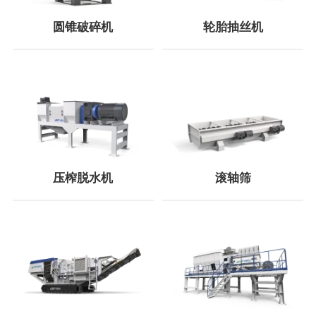
圆锥破碎机
轮胎抽丝机
压榨脱水机
滚轴筛