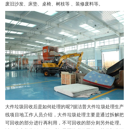
废旧沙发、床垫、桌椅、树枝等 、装修废料等。
橡胶破胶机组
风选机
滚筒筛
磁选机
涡电流分选机
脉冲除尘器
轮胎抽丝机
大件垃圾回收后是如何处理的呢?据洁普大件垃圾处理生产
线项目地工作人员介绍，大件垃圾处理主要是通过拆解把
可回收的部分进行再利用，不可回收的部分则另外处理。