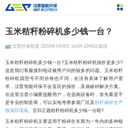
产品中心
撕碎设备
玉米秸秆粉碎机多少钱一台？
双轴撕碎机
单轴撕碎机
解决方案
洁普环保智造
2020年4月8日 16:04
2045次阅读
四轴撕碎机
液压粗碎机
垃圾破袋机
移动式撕碎站
服务支持
玉米秸秆粉碎机多少钱一台?玉米秸秆粉碎机报价是多少?
这是我们客服接到电话被用户问的较多的问题。玉米秸秆
粉碎设备
粉碎机因型号不同价格也不同，在没有具体了解用户需
新闻资讯
环锤式粉碎机
鼓式粉碎机
破碎设备
求，洁普智能环保不会盲目的报价，及做破碎解决方案。
在这里洁普小编要提醒用户，在选购设备时，首先看是不
轮胎钢丝分离机
通用型粉碎机
反击式破碎机
颚式破碎机
挤压成型设备
走进洁普
是专业的制造商，可以实地考察参观厂区及
秸秆破碎生产
圆锥破碎机
立轴冲击式破碎机
RDF成型机
生物质颗粒机
成套机组
线项目现场
。言归正题秸秆粉碎机多少钱一台呢?
联系我们
重型锤式破碎机
移动式破碎站
液压打包机
封闭式破碎系统
废轮胎热解系统
分选分离设备
玉米秸秆粉碎机主要适用于粉碎生长期为一年内的多种植