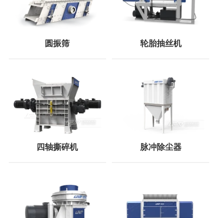
圆振筛
轮胎抽丝机
四轴撕碎机
脉冲除尘器