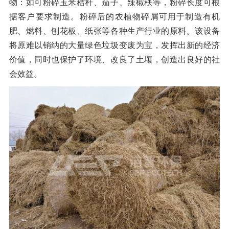
物：如可粉碎玉米秸秆、茄子、辣椒秧等，粉碎长度可根
橡胶破胶机组
风选机
滚筒筛
据客户要求制造。粉碎后的农植物碎屑可用于制造有机
磁选机
涡电流分选机
肥、燃料、刨花板、纸张等各种生产行业的原料。该设备
将原难以销纳的大量绿色垃圾变废为宝，发挥出新的经济
脉冲除尘器
轮胎抽丝机
价值，同时也保护了环境、改良了土壤，创造出良好的社
会效益。