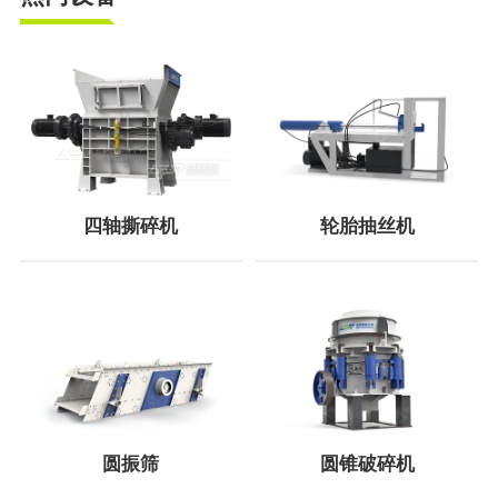
四轴撕碎机
轮胎抽丝机
圆振筛
圆锥破碎机