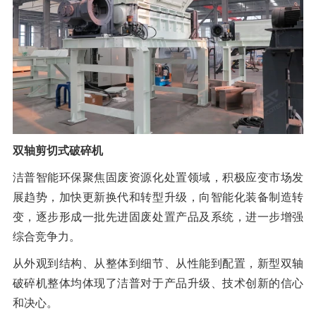
橡胶破胶机组
风选机
滚筒筛
磁选机
涡电流分选机
脉冲除尘器
轮胎抽丝机
双轴剪切式破碎机
洁普智能环保聚焦固废资源化处置领域，积极应变市场发
展趋势，加快更新换代和转型升级，向智能化装备制造转
变，逐步形成一批先进固废处置产品及系统，进一步增强
综合竞争力。
从外观到结构、从整体到细节、从性能到配置，新型双轴
破碎机整体均体现了洁普对于产品升级、技术创新的信心
和决心。