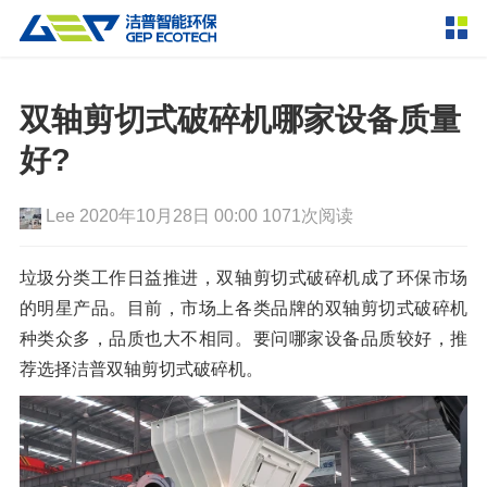
产品中心
撕碎设备
双轴剪切式破碎机哪家设备质量
双轴撕碎机
单轴撕碎机
好?
解决方案
四轴撕碎机
液压粗碎机
Lee
2020年10月28日 00:00
1071次阅读
垃圾破袋机
移动式撕碎站
服务支持
粉碎设备
垃圾分类工作日益推进，双轴剪切式破碎机成了环保市场
新闻资讯
的明星产品。目前，市场上各类品牌的双轴剪切式破碎机
环锤式粉碎机
鼓式粉碎机
破碎设备
种类众多，品质也大不相同。要问哪家设备品质较好，推
轮胎钢丝分离机
通用型粉碎机
反击式破碎机
颚式破碎机
挤压成型设备
荐选择洁普双轴剪切式破碎机。
走进洁普
圆锥破碎机
立轴冲击式破碎机
RDF成型机
生物质颗粒机
成套机组
联系我们
重型锤式破碎机
移动式破碎站
液压打包机
封闭式破碎系统
废轮胎热解系统
分选分离设备