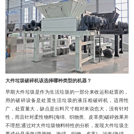
橡胶破胶机组
风选机
滚筒筛
磁选机
涡电流分选机
脉冲除尘器
轮胎抽丝机
大件垃圾破碎机该选择哪种类型的机器？
早期大件垃圾是作为生活垃圾的一部分来收运和处置的，
用的破碎设备是处置生活垃圾的液压粗破碎机，适用性
广，处置量大，缺点是出料尺寸相对来说也大，没有针对
性，而且针对柔性物料(海绵、织物类、皮革类)破碎效果并
不理想;通过对大件垃圾物料特性的分析，发现大件垃圾主
要成分是床垫(弹簧钢、海绵、织物、皮革)、沙发(海绵、