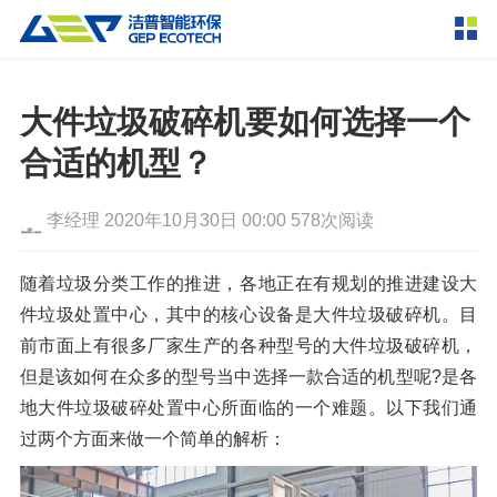
产品中心
撕碎设备
大件垃圾破碎机要如何选择一个
双轴撕碎机
单轴撕碎机
合适的机型？
解决方案
四轴撕碎机
液压粗碎机
李经理
2020年10月30日 00:00
578次阅读
垃圾破袋机
移动式撕碎站
服务支持
粉碎设备
随着垃圾分类工作的推进，各地正在有规划的推进建设大
新闻资讯
件垃圾处置中心，其中的核心设备是大件垃圾破碎机。目
环锤式粉碎机
鼓式粉碎机
破碎设备
前市面上有很多厂家生产的各种型号的大件垃圾破碎机，
轮胎钢丝分离机
通用型粉碎机
反击式破碎机
颚式破碎机
挤压成型设备
但是该如何在众多的型号当中选择一款合适的机型呢?是各
走进洁普
地大件垃圾破碎处置中心所面临的一个难题。以下我们通
圆锥破碎机
立轴冲击式破碎机
RDF成型机
生物质颗粒机
成套机组
过两个方面来做一个简单的解析：
联系我们
重型锤式破碎机
移动式破碎站
液压打包机
封闭式破碎系统
废轮胎热解系统
分选分离设备