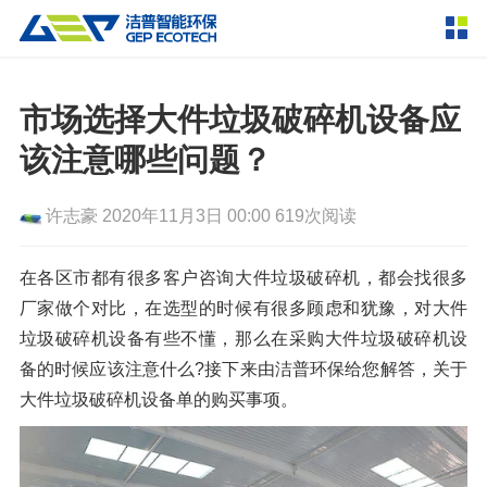
产品中心
撕碎设备
市场选择大件垃圾破碎机设备应
双轴撕碎机
单轴撕碎机
该注意哪些问题？
解决方案
四轴撕碎机
液压粗碎机
许志豪
2020年11月3日 00:00
619次阅读
垃圾破袋机
移动式撕碎站
服务支持
粉碎设备
在各区市都有很多客户咨询大件垃圾破碎机，都会找很多
新闻资讯
厂家做个对比，在选型的时候有很多顾虑和犹豫，对大件
环锤式粉碎机
鼓式粉碎机
破碎设备
垃圾破碎机设备有些不懂，那么在采购大件垃圾破碎机设
轮胎钢丝分离机
通用型粉碎机
反击式破碎机
颚式破碎机
挤压成型设备
备的时候应该注意什么?接下来由洁普环保给您解答，关于
走进洁普
大件垃圾破碎机设备单的购买事项。
圆锥破碎机
立轴冲击式破碎机
RDF成型机
生物质颗粒机
成套机组
联系我们
重型锤式破碎机
移动式破碎站
液压打包机
封闭式破碎系统
废轮胎热解系统
分选分离设备