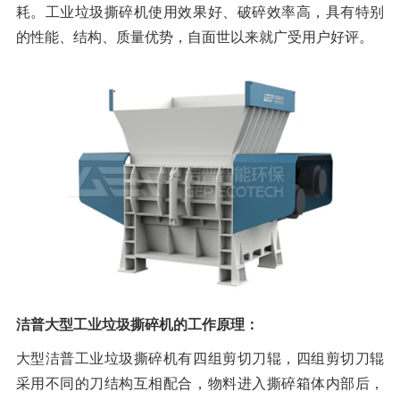
耗。工业垃圾撕碎机使用效果好、破碎效率高，具有特别
橡胶破胶机组
风选机
滚筒筛
的性能、结构、质量优势，自面世以来就广受用户好评。
磁选机
涡电流分选机
脉冲除尘器
轮胎抽丝机
洁普大型工业垃圾撕碎机的工作原理：
大型洁普工业垃圾撕碎机有四组剪切刀辊，四组剪切刀辊
采用不同的刀结构互相配合，物料进入撕碎箱体内部后，