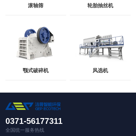
滚轴筛
轮胎抽丝机
颚式破碎机
风选机
0371-56177311
全国统一服务热线