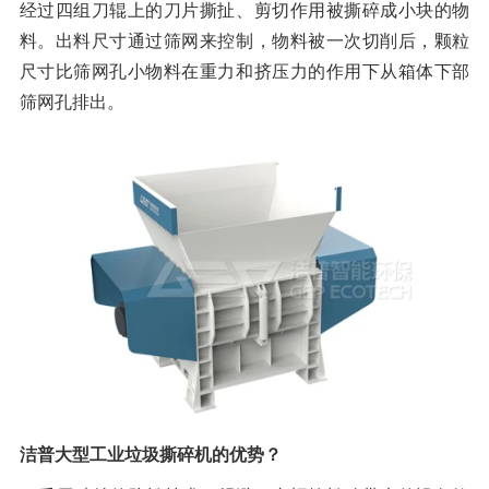
经过四组刀辊上的刀片撕扯、剪切作用被撕碎成小块的物
料。出料尺寸通过筛网来控制，物料被一次切削后，颗粒
尺寸比筛网孔小物料在重力和挤压力的作用下从箱体下部
筛网孔排出。
洁普大型工业垃圾撕碎机的优势？