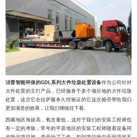
橡胶破胶机组
风选机
滚筒筛
磁选机
涡电流分选机
脉冲除尘器
轮胎抽丝机
洁普智能环保的GDL系列大件垃圾处置设备
作为公司针对
大件处置的主打产品，已经服务于多个项目地的大件垃圾
处置，这次它在拉萨服务久经验证的它这次能否带给我们
更加满意的效果，让我们继续往下看。
西藏地区海拔高，氧含量低，这对于我们的安装工程师也
有一定的考验，常年的平原地区的安装工程师随着设备同
步抵达项目地，变开始了工作，初到项目地由于环境的不