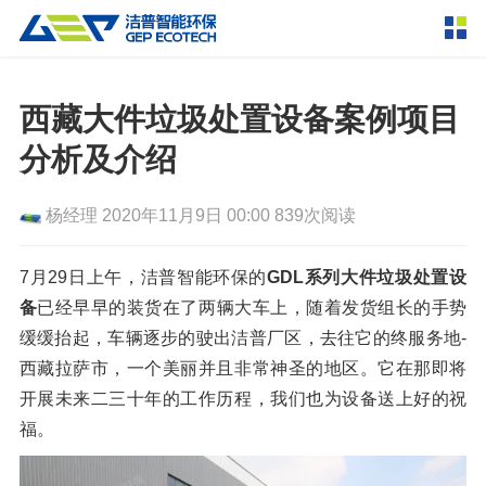
产品中心
撕碎设备
西藏大件垃圾处置设备案例项目
双轴撕碎机
单轴撕碎机
分析及介绍
解决方案
四轴撕碎机
液压粗碎机
杨经理
2020年11月9日 00:00
839次阅读
垃圾破袋机
移动式撕碎站
服务支持
粉碎设备
7月29日上午，洁普智能环保的
GDL系列大件垃圾处置设
新闻资讯
备
已经早早的装货在了两辆大车上，随着发货组长的手势
环锤式粉碎机
鼓式粉碎机
破碎设备
缓缓抬起，车辆逐步的驶出洁普厂区，去往它的终服务地-
轮胎钢丝分离机
通用型粉碎机
反击式破碎机
颚式破碎机
挤压成型设备
西藏拉萨市，一个美丽并且非常神圣的地区。它在那即将
走进洁普
开展未来二三十年的工作历程，我们也为设备送上好的祝
圆锥破碎机
立轴冲击式破碎机
RDF成型机
生物质颗粒机
成套机组
福。
联系我们
重型锤式破碎机
移动式破碎站
液压打包机
封闭式破碎系统
废轮胎热解系统
分选分离设备