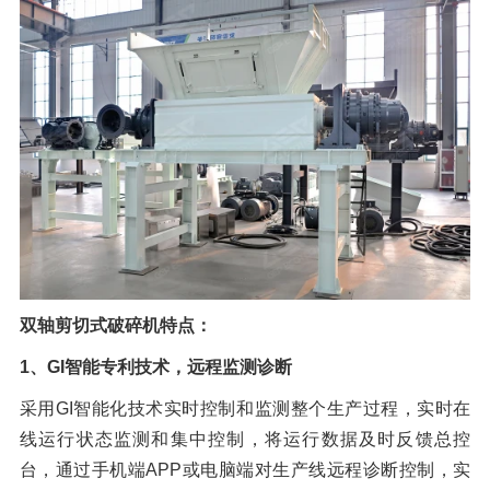
橡胶破胶机组
风选机
滚筒筛
磁选机
涡电流分选机
脉冲除尘器
轮胎抽丝机
双轴剪切式破碎机特点：
1、GI智能专利技术，远程监测诊断
采用GI智能化技术实时控制和监测整个生产过程，实时在
线运行状态监测和集中控制，将运行数据及时反馈总控
台，通过手机端APP或电脑端对生产线远程诊断控制，实