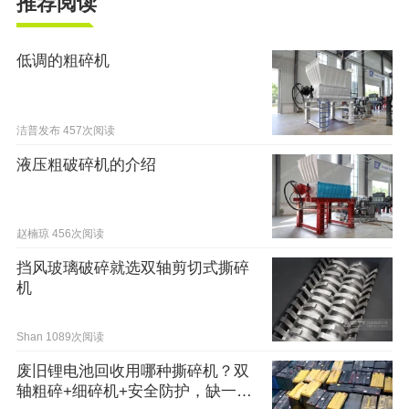
推荐阅读
低调的粗碎机
洁普发布
457次阅读
液压粗破碎机的介绍
赵楠琼
456次阅读
挡风玻璃破碎就选双轴剪切式撕碎
机
Shan
1089次阅读
废旧锂电池回收用哪种撕碎机？双
轴粗碎+细碎机+安全防护，缺一不