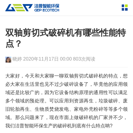
产品中心
撕碎设备
双轴剪切式破碎机有哪些性能特
双轴撕碎机
单轴撕碎机
点？
解决方案
四轴撕碎机
液压粗碎机
晓婷
2020年11月17日 00:00
803次阅读
垃圾破袋机
移动式撕碎站
服务支持
粉碎设备
大家好，今天和大家聊一聊双轴剪切式破碎机的特点，想
新闻资讯
必大家在生活里也见不过少破碎设备了，毕竟他的应用领
环锤式粉碎机
鼓式粉碎机
破碎设备
域还是比较广的，因为它设备结构原理的通用性可以满足
轮胎钢丝分离机
通用型粉碎机
反击式破碎机
颚式破碎机
挤压成型设备
多个领域的预处理。可以应用到资源再生，垃圾破碎、废
走进洁普
旧轮胎再生、生物质焚烧发电、家电外壳粉碎等等多个领
圆锥破碎机
立轴冲击式破碎机
RDF成型机
生物质颗粒机
成套机组
域。那么问题来了，现在市面上做破碎机的厂家并不少，
联系我们
重型锤式破碎机
移动式破碎站
液压打包机
封闭式破碎系统
废轮胎热解系统
我们洁普智能环保生产的破碎机到底有什么特点呐?
分选分离设备