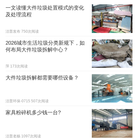
一文读懂大件垃圾处置模式的变化
及处理流程
洁普发布
750次阅读
2026城市生活垃圾分类新规下，如
何布局大件垃圾拆解中心？
萍
173次阅读
大件垃圾拆解都需要哪些设备？
洁普环保-0715
507次阅读
家具粉碎机多少钱一台?
洁普老杨
1097次阅读