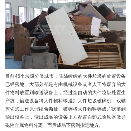
橡胶破胶机组
风选机
滚筒筛
磁选机
涡电流分选机
脉冲除尘器
轮胎抽丝机
目前46个垃圾分类城市，陆陆续续的大件垃圾的处置设备
已经落地，大部分都是有由机械设备或者人工将废弃的大
件物料放置到输送设备上，经过全自动的大件垃圾处置生
产线，输送设备将大件物料输送到大件垃圾破碎机，双轴
剪切式工作原理结合撕扯、破碎将大件物料碎成片状落到
输出设备上，输出成品的设备上方配置自卸式除铁器做导
磁性金属物料分离，而后成品下落到指定地方。