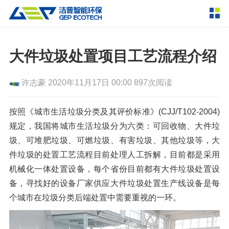
产品中心
撕碎设备
大件垃圾处置项目工艺流程介绍
双轴撕碎机
单轴撕碎机
解决方案
许志豪
2020年11月17日 00:00
897次阅读
四轴撕碎机
液压粗碎机
垃圾破袋机
移动式撕碎站
服务支持
按照《城市生活垃圾分类及其评价标准》(CJJ/T102-2004)
规定，我国将城市生活垃圾分为六类：可回收物、大件垃
粉碎设备
圾、可堆肥垃圾、可燃垃圾、有害垃圾、其他垃圾等，大
新闻资讯
环锤式粉碎机
鼓式粉碎机
破碎设备
件垃圾的处置工艺流程目前处理人工拆解，目前都是采用
机械化一体处置设备，每个省份目前都有大件垃圾处置设
轮胎钢丝分离机
通用型粉碎机
反击式破碎机
颚式破碎机
挤压成型设备
走进洁普
备，寻找好的设备厂家供应大件垃圾处置生产线设备是每
圆锥破碎机
立轴冲击式破碎机
RDF成型机
生物质颗粒机
成套机组
个城市在垃圾分类后端处置中需要重视的一环。
联系我们
重型锤式破碎机
移动式破碎站
液压打包机
封闭式破碎系统
废轮胎热解系统
分选分离设备