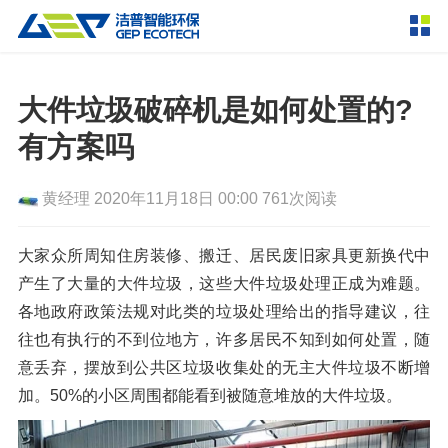
产品中心
撕碎设备
大件垃圾破碎机是如何处置的?
双轴撕碎机
单轴撕碎机
有方案吗
解决方案
四轴撕碎机
液压粗碎机
黄经理
2020年11月18日 00:00
761次阅读
垃圾破袋机
移动式撕碎站
服务支持
粉碎设备
大家众所周知住房装修、搬迁、居民废旧家具更新换代中
新闻资讯
产生了大量的大件垃圾，这些大件垃圾处理正成为难题。
环锤式粉碎机
鼓式粉碎机
破碎设备
各地政府政策法规对此类的垃圾处理给出的指导建议，往
轮胎钢丝分离机
通用型粉碎机
反击式破碎机
颚式破碎机
挤压成型设备
往也有执行的不到位地方，许多居民不知到如何处置，随
走进洁普
意丢弃，摆放到公共区垃圾收集处的无主大件垃圾不断增
圆锥破碎机
立轴冲击式破碎机
RDF成型机
生物质颗粒机
成套机组
加。50%的小区周围都能看到被随意堆放的大件垃圾。
联系我们
重型锤式破碎机
移动式破碎站
液压打包机
封闭式破碎系统
废轮胎热解系统
分选分离设备