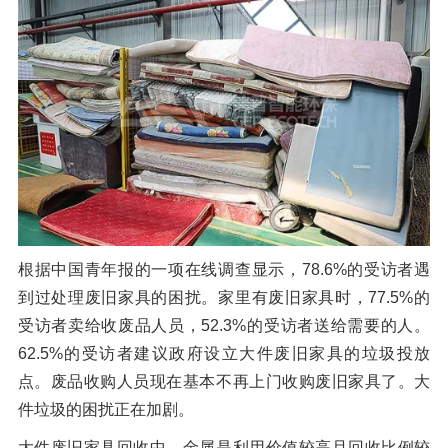
橡胶破胶机组
风选机
滚筒筛
磁选机
涡电流分选机
脉冲除尘器
轮胎抽丝机
根据中国青年报的一项在线调查显示，78.6%的受访者遇
到过处理废旧家具的困扰。家里有废旧家具时，77.5%的
受访者卖给收废品人员，52.3%的受访者送给需要的人。
62.5%的受访者建议政府设立大件废旧家具的垃圾投放
点。废品收购人员现在基本不再上门收购废旧家具了。大
件垃圾的困扰正在加剧。
大件废旧家具回收中，金属是利用价值较高且回收比例较