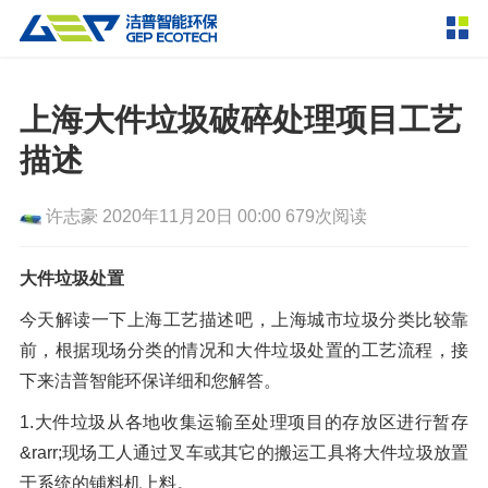
产品中心
撕碎设备
上海大件垃圾破碎处理项目工艺
双轴撕碎机
单轴撕碎机
描述
解决方案
四轴撕碎机
液压粗碎机
许志豪
2020年11月20日 00:00
679次阅读
垃圾破袋机
移动式撕碎站
服务支持
粉碎设备
大件垃圾处置
新闻资讯
环锤式粉碎机
鼓式粉碎机
今天解读一下上海工艺描述吧，上海城市垃圾分类比较靠
破碎设备
前，根据现场分类的情况和大件垃圾处置的工艺流程，接
轮胎钢丝分离机
通用型粉碎机
反击式破碎机
颚式破碎机
挤压成型设备
走进洁普
下来洁普智能环保详细和您解答。
圆锥破碎机
立轴冲击式破碎机
RDF成型机
生物质颗粒机
成套机组
1.大件垃圾从各地收集运输至处理项目的存放区进行暂存
联系我们
&rarr;现场工人通过叉车或其它的搬运工具将大件垃圾放置
重型锤式破碎机
移动式破碎站
液压打包机
封闭式破碎系统
废轮胎热解系统
分选分离设备
于系统的铺料机上料。