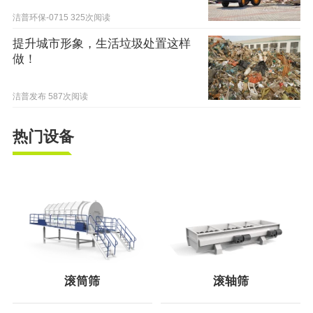
洁普环保-0715
325次阅读
提升城市形象，生活垃圾处置这样
做！
洁普发布
587次阅读
热门设备
滚筒筛
滚轴筛