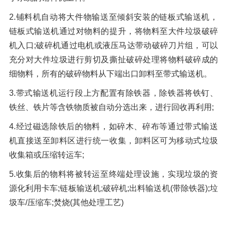
橡胶破胶机组
风选机
滚筒筛
2.铺料机自动将大件物输送至倾斜安装的链板式输送机，
磁选机
涡电流分选机
链板式输送机通过对物料的提升，将物料至大件垃圾破碎
机入口;破碎机通过电机或液压马达带动破碎刀片组，可以
脉冲除尘器
轮胎抽丝机
充分对大件垃圾进行剪切及撕扯破碎处理将物料破碎成的
细物料，所有的破碎物料从下端出口卸料至带式输送机。
3.带式输送机运行段上方配置有除铁器，除铁器将铁钉、
铁丝、铁片等含铁物质被自动分选出来，进行回收再利用;
4.经过磁选除铁后的物料，如碎木、碎布等通过带式输送
机直接送至卸料区进行统一收集，卸料区可为移动式垃圾
收集箱或压缩转运车;
5.收集后的物料将被转运至终端处理设施，实现垃圾的资
源化利用卡车;链板输送机;破碎机;出料输送机(带除铁器);垃
圾车/压缩车;焚烧(其他处理工艺)