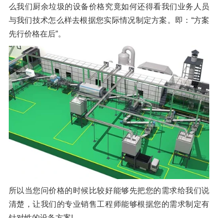
么我们厨余垃圾的设备价格究竟如何还得看我们业务人员
橡胶破胶机组
风选机
滚筒筛
与我们技术怎么样去根据您实际情况制定方案。即：“方案
磁选机
涡电流分选机
先行价格在后”。
脉冲除尘器
轮胎抽丝机
所以当您问价格的时候比较好能够先把您的需求给我们说
清楚，让我们的专业销售工程师能够根据您的需求制定有
针对性的设备方案!