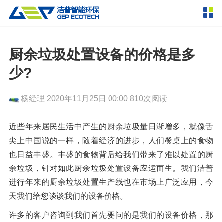
产品中心
撕碎设备
厨余垃圾处置设备的价格是多
双轴撕碎机
单轴撕碎机
少?
解决方案
四轴撕碎机
液压粗碎机
杨经理
2020年11月25日 00:00
810次阅读
垃圾破袋机
移动式撕碎站
服务支持
粉碎设备
近些年来居民生活中产生的厨余垃圾量日渐增多，就像舌
新闻资讯
尖上中国说的一样，随着经济的进步，人们餐桌上的食物
环锤式粉碎机
鼓式粉碎机
破碎设备
也日益丰盛。丰盛的食物背后给我们带来了难以处置的厨
轮胎钢丝分离机
通用型粉碎机
反击式破碎机
颚式破碎机
挤压成型设备
余垃圾，针对如此厨余垃圾处置设备应运而生。我们洁普
走进洁普
进行年来的厨余垃圾处置生产线也在市场上广泛应用，今
圆锥破碎机
立轴冲击式破碎机
RDF成型机
生物质颗粒机
成套机组
天我们给您谈谈我们的设备价格。
联系我们
重型锤式破碎机
移动式破碎站
液压打包机
封闭式破碎系统
废轮胎热解系统
分选分离设备
许多的客户咨询到我们首先要问的是我们的设备价格，那