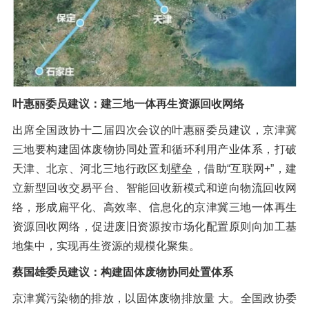
橡胶破胶机组
风选机
滚筒筛
磁选机
涡电流分选机
脉冲除尘器
轮胎抽丝机
叶惠丽委员建议：建三地一体再生资源回收网络
出席全国政协十二届四次会议的叶惠丽委员建议，京津冀
三地要构建固体废物协同处置和循环利用产业体系，打破
天津、北京、河北三地行政区划壁垒，借助“互联网+”，建
立新型回收交易平台、智能回收新模式和逆向物流回收网
络，形成扁平化、高效率、信息化的京津冀三地一体再生
资源回收网络，促进废旧资源按市场化配置原则向加工基
地集中，实现再生资源的规模化聚集。
蔡国雄委员建议：构建固体废物协同处置体系
京津冀污染物的排放，以固体废物排放量 大。全国政协委