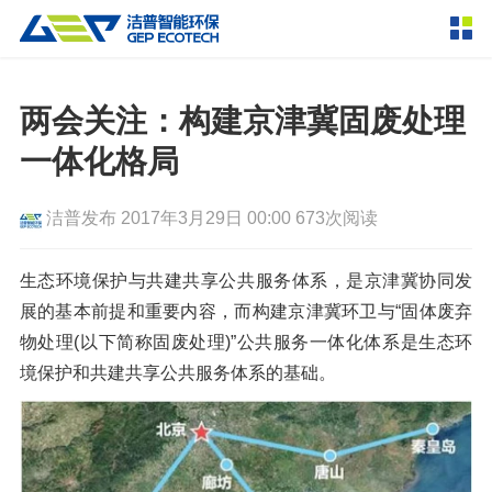
产品中心
撕碎设备
两会关注：构建京津冀固废处理
双轴撕碎机
单轴撕碎机
一体化格局
解决方案
四轴撕碎机
液压粗碎机
洁普发布
2017年3月29日 00:00
673次阅读
垃圾破袋机
移动式撕碎站
服务支持
粉碎设备
生态环境保护与共建共享公共服务体系，是京津冀协同发
新闻资讯
展的基本前提和重要内容，而构建京津冀环卫与“固体废弃
环锤式粉碎机
鼓式粉碎机
破碎设备
物处理(以下简称固废处理)”公共服务一体化体系是生态环
轮胎钢丝分离机
通用型粉碎机
反击式破碎机
颚式破碎机
挤压成型设备
境保护和共建共享公共服务体系的基础。
走进洁普
圆锥破碎机
立轴冲击式破碎机
RDF成型机
生物质颗粒机
成套机组
联系我们
重型锤式破碎机
移动式破碎站
液压打包机
封闭式破碎系统
废轮胎热解系统
分选分离设备