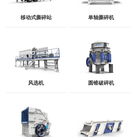
移动式撕碎站
单轴撕碎机
风选机
圆锥破碎机