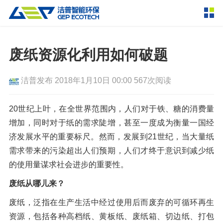
产品中心
撕碎设备
废纸资源化利用如何破题
双轴撕碎机
单轴撕碎机
解决方案
洁普发布
2018年1月10日 00:00
567次阅读
四轴撕碎机
液压粗碎机
垃圾破袋机
移动式撕碎站
服务支持
20世纪上叶，在全世界范围内，人们对于铁、糖的消费量
增加，同时对于纸的需求陡增，甚至一度成为衡量一国经
粉碎设备
济发展水平的重要标尺。然而，发展到21世纪，当大量纸
新闻资讯
环锤式粉碎机
鼓式粉碎机
破碎设备
需求带来的污染超出人们预期，人们才终于意识到减少纸
的使用量谋求社会进步的重要性。
轮胎钢丝分离机
通用型粉碎机
反击式破碎机
颚式破碎机
挤压成型设备
走进洁普
废纸从哪儿来？
圆锥破碎机
立轴冲击式破碎机
RDF成型机
生物质颗粒机
成套机组
联系我们
废纸，泛指在生产生活中经过使用后而废弃的可循环再生
重型锤式破碎机
移动式破碎站
液压打包机
封闭式破碎系统
废轮胎热解系统
分选分离设备
资源，包括各种高档纸、黄板纸、废纸箱、切边纸、打包