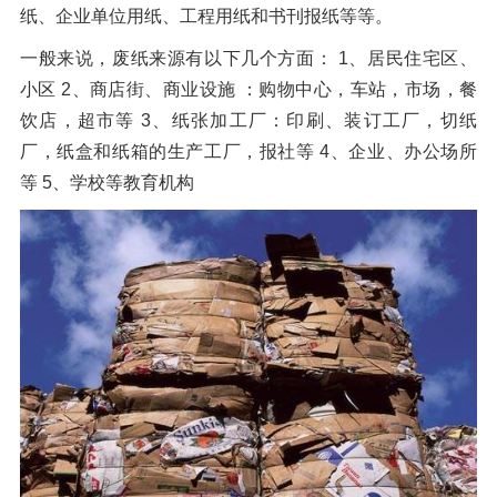
橡胶破胶机组
纸、企业单位用纸、工程用纸和书刊报纸等等。
风选机
滚筒筛
一般来说，废纸来源有以下几个方面： 1、居民住宅区、
磁选机
涡电流分选机
小区 2、商店街、商业设施 ：购物中心，车站，市场，餐
脉冲除尘器
轮胎抽丝机
饮店，超市等 3、纸张加工厂：印刷、装订工厂，切纸
厂，纸盒和纸箱的生产工厂，报社等 4、企业、办公场所
等 5、学校等教育机构