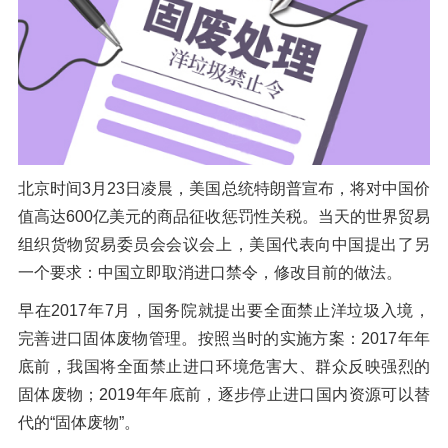
橡胶破胶机组
风选机
滚筒筛
磁选机
涡电流分选机
脉冲除尘器
轮胎抽丝机
北京时间3月23日凌晨，美国总统特朗普宣布，将对中国价
值高达600亿美元的商品征收惩罚性关税。当天的世界贸易
组织货物贸易委员会会议会上，美国代表向中国提出了另
一个要求：中国立即取消进口禁令，修改目前的做法。
早在2017年7月，国务院就提出要全面禁止洋垃圾入境，
完善进口固体废物管理。按照当时的实施方案：2017年年
底前，我国将全面禁止进口环境危害大、群众反映强烈的
固体废物；2019年年底前，逐步停止进口国内资源可以替
代的“固体废物”。