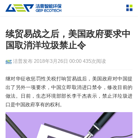
产品中心
撕碎设备
续贸易战之后，美国政府要求中
双轴撕碎机
单轴撕碎机
国取消洋垃圾禁止令
解决方案
四轴撕碎机
液压粗碎机
洁普发布
2018年3月26日 00:00
435次阅读
垃圾破袋机
移动式撕碎站
服务支持
粉碎设备
继对华征收惩罚性关税打响贸易战后，美国政府对中国提
新闻资讯
出了另外一项要求，中国立即取消进口禁令，修改目前的
环锤式粉碎机
鼓式粉碎机
破碎设备
做法。日前，生态环境部部长李干杰表示，禁止洋垃圾进
轮胎钢丝分离机
通用型粉碎机
反击式破碎机
颚式破碎机
挤压成型设备
口是中国政府享有的权利。
走进洁普
圆锥破碎机
立轴冲击式破碎机
RDF成型机
生物质颗粒机
成套机组
联系我们
重型锤式破碎机
移动式破碎站
液压打包机
封闭式破碎系统
废轮胎热解系统
分选分离设备