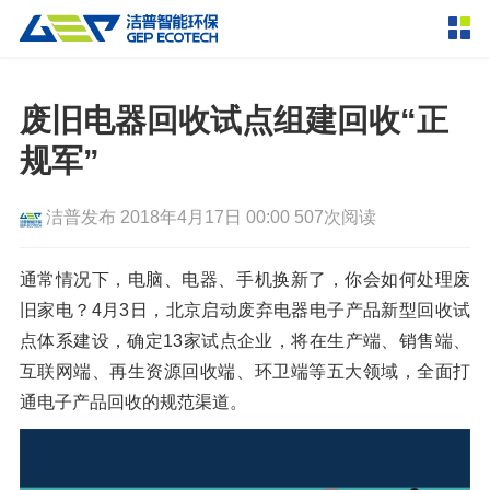
产品中心
撕碎设备
废旧电器回收试点组建回收“正
双轴撕碎机
单轴撕碎机
规军”
解决方案
四轴撕碎机
液压粗碎机
洁普发布
2018年4月17日 00:00
507次阅读
垃圾破袋机
移动式撕碎站
服务支持
粉碎设备
通常情况下，电脑、电器、手机换新了，你会如何处理废
新闻资讯
旧家电？4月3日，北京启动废弃电器电子产品新型回收试
环锤式粉碎机
鼓式粉碎机
破碎设备
点体系建设，确定13家试点企业，将在生产端、销售端、
轮胎钢丝分离机
通用型粉碎机
反击式破碎机
颚式破碎机
挤压成型设备
互联网端、再生资源回收端、环卫端等五大领域，全面打
走进洁普
通电子产品回收的规范渠道。
圆锥破碎机
立轴冲击式破碎机
RDF成型机
生物质颗粒机
成套机组
联系我们
重型锤式破碎机
移动式破碎站
液压打包机
封闭式破碎系统
废轮胎热解系统
分选分离设备