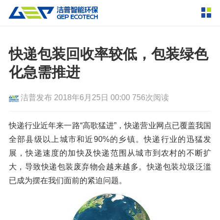
产品中心
撕碎设备
快递包装回收率较低，包装绿色
双轴撕碎机
单轴撕碎机
化急需推进
解决方案
四轴撕碎机
液压粗碎机
洁普发布
2018年6月25日 00:00
756次阅读
垃圾破袋机
移动式撕碎站
服务支持
粉碎设备
快递行业近年来一路“高歌猛进”，快递营业网点已覆盖我国
新闻资讯
全部县级以上城市和近90%的乡镇。快递行业的迅猛发
环锤式粉碎机
鼓式粉碎机
破碎设备
展，快递速度的加快及快递范围从城市到农村的不断扩
轮胎钢丝分离机
通用型粉碎机
反击式破碎机
颚式破碎机
挤压成型设备
大，导致快递包装废弃物会越来越多。快递包装垃圾泛滥
走进洁普
已成为摆在我们面前的紧迫问题。
圆锥破碎机
立轴冲击式破碎机
RDF成型机
生物质颗粒机
成套机组
联系我们
重型锤式破碎机
移动式破碎站
液压打包机
封闭式破碎系统
废轮胎热解系统
分选分离设备