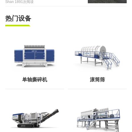
Shan
1891次阅读
热门设备
单轴撕碎机
滚筒筛