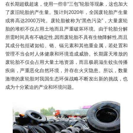
在长期超载超速，使用一些非“三包”轮胎等现象，这也加大
橡胶破胶机组
风选机
滚筒筛
了废旧轮胎的产生量。预计到2020年，全国废轮胎产生量
磁选机
涡电流分选机
或将高达2000万吨。废轮胎被称为“黑色污染”，大量废轮
胎的堆积不仅占用土地而且严重破坏环境。由于轮胎分解
脉冲除尘器
轮胎抽丝机
所需时间具有不确定性,因而废轮胎不具有生物降解性,而且
其成分包括诸如铅、铬、镉元素和其他重金属，若处置和
管理不当会对人体健康和环境造成威胁。长期露天堆放的
废轮胎不仅会占用大量土地资源，而且极易滋生蚊虫传播
疾病，严重恶化自然环境，并存在火灾隐患。所以，数量
激增的废轮胎对我国生态环保战略不断发出新的挑战，也
成为十分紧迫的产业和环境问题。