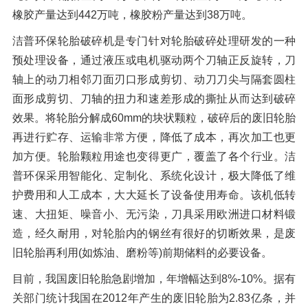
橡胶产量达到442万吨，橡胶粉产量达到38万吨。
洁普环保轮胎破碎机是专门针对轮胎破碎处理研发的一种
预处理设备，通过液压或电机驱动两个刀轴正反旋转，刀
轴上的动刀相邻刀面刃口形成剪切、动刀刀尖与隔套圆柱
面形成剪切、刀轴的扭力和速差形成的撕扯从而达到破碎
效果。将轮胎分解成60mm的块状颗粒，破碎后的废旧轮胎
再进行贮存、运输非常方便，降低了成本，再次加工也更
加方便。轮胎颗粒用途也变得更广，覆盖了各个行业。洁
普环保采用智能化、定制化、系统化设计，极大降低了维
护费用和人工成本，大大延长了设备使用寿命。该机低转
速、大扭矩、噪音小、无污染，刀具采用欧洲进口材料锻
造，经久耐用，对轮胎内的钢丝有很好的切断效果，是废
旧轮胎再利用(如炼油、磨粉等)前期储料的必要设备。
目前，我国废旧轮胎急剧增加，年增幅达到8%-10%。据有
关部门统计我国在2012年产生的废旧轮胎为2.83亿条，并