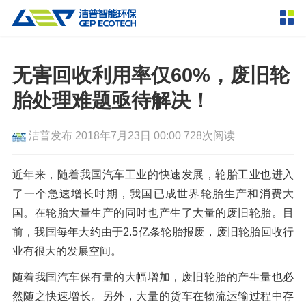
产品中心
撕碎设备
无害回收利用率仅60%，废旧轮
双轴撕碎机
单轴撕碎机
胎处理难题亟待解决！
解决方案
四轴撕碎机
液压粗碎机
洁普发布
2018年7月23日 00:00
728次阅读
垃圾破袋机
移动式撕碎站
服务支持
粉碎设备
近年来，随着我国汽车工业的快速发展，轮胎工业也进入
新闻资讯
了一个急速增长时期，我国已成世界轮胎生产和消费大
环锤式粉碎机
鼓式粉碎机
破碎设备
国。在轮胎大量生产的同时也产生了大量的废旧轮胎。目
轮胎钢丝分离机
通用型粉碎机
反击式破碎机
颚式破碎机
挤压成型设备
前，我国每年大约由于2.5亿条轮胎报废，废旧轮胎回收行
走进洁普
业有很大的发展空间。
圆锥破碎机
立轴冲击式破碎机
RDF成型机
生物质颗粒机
成套机组
联系我们
随着我国汽车保有量的大幅增加，废旧轮胎的产生量也必
重型锤式破碎机
移动式破碎站
液压打包机
封闭式破碎系统
废轮胎热解系统
分选分离设备
然随之快速增长。另外，大量的货车在物流运输过程中存