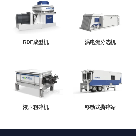
RDF成型机
涡电流分选机
液压粗碎机
移动式撕碎站