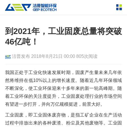
产品中心
撕碎设备
到2021年，工业固废总量将突破
双轴撕碎机
单轴撕碎机
46亿吨！
解决方案
四轴撕碎机
液压粗碎机
洁普发布
2018年8月21日 00:00
805次阅读
垃圾破袋机
移动式撕碎站
服务支持
粉碎设备
我国正处于工业化快速发展时期，固废产生量未来几年依
新闻资讯
然将维持在低10%以上的增长速度。随着近几年环保领域
环锤式粉碎机
鼓式粉碎机
破碎设备
不断深化，使工业环保迎来十多年来的新一轮高峰期。随
轮胎钢丝分离机
通用型粉碎机
反击式破碎机
颚式破碎机
挤压成型设备
着工业环保的关注度提升，工业固废处理行业的市场空间
走进洁普
有望进一步打开，并向万亿规模挺进，前景大好。
圆锥破碎机
立轴冲击式破碎机
RDF成型机
生物质颗粒机
成套机组
联系我们
工业固废，即工业固体废弃物，是指工矿企业在生产活动
重型锤式破碎机
移动式破碎站
液压打包机
封闭式破碎系统
废轮胎热解系统
分选分离设备
过程中排放出来的各种废渣、粉尘及其他废物等。工业固