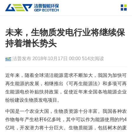
产品中心
撕碎设备
未来，生物质发电行业将继续保
双轴撕碎机
单轴撕碎机
持着增长势头
解决方案
四轴撕碎机
液压粗碎机
洁普发布
2018年10月17日 00:00
514次阅读
垃圾破袋机
移动式撕碎站
服务支持
粉碎设备
近年来，随着全球清洁能源需求不断加大，我国为加快可
新闻资讯
再生能源的发展，相继推出《可再生能源法》和多项可再
环锤式粉碎机
鼓式粉碎机
破碎设备
生能源电价补贴扶持政策，促使近年来全国各地能源企业
轮胎钢丝分离机
通用型粉碎机
反击式破碎机
颚式破碎机
挤压成型设备
纷纷建设生物质发电项目。
走进洁普
圆锥破碎机
立轴冲击式破碎机
中国是一个农业大国，生物质资源十分丰富。我国各种农
RDF成型机
生物质颗粒机
成套机组
联系我们
作物每年产生秸秆6亿多吨，其中可以作为能源使用的约4
重型锤式破碎机
移动式破碎站
液压打包机
封闭式破碎系统
废轮胎热解系统
分选分离设备
亿吨，开发潜力将十分巨大。生物质能源，包括树木的废