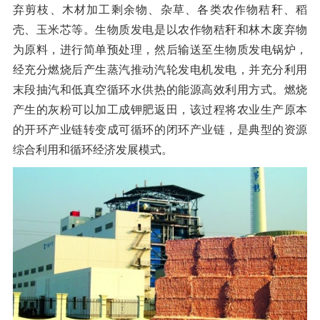
弃剪枝、木材加工剩余物、杂草、各类农作物秸秆、稻
橡胶破胶机组
风选机
滚筒筛
壳、玉米芯等。生物质发电是以农作物秸秆和林木废弃物
磁选机
涡电流分选机
为原料，进行简单预处理，然后输送至生物质发电锅炉，
经充分燃烧后产生蒸汽推动汽轮发电机发电，并充分利用
脉冲除尘器
轮胎抽丝机
末段抽汽和低真空循环水供热的能源高效利用方式。燃烧
产生的灰粉可以加工成钾肥返田，该过程将农业生产原本
的开环产业链转变成可循环的闭环产业链，是典型的资源
综合利用和循环经济发展模式。