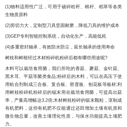
(1)物料适用性广泛，可用于破碎秸秆、棉杆、稻草等各类
生物质原料
(2)剪切力大，定制型刀具坚固耐磨，降低刀具的维护成本
(3)GEP专利智能控制系统，自动化生产，高能低耗
(4)多重密封轴承，有效防水防尘，延长轴承的使用寿命
树枝和树根经过木材粉碎机粉碎后都有哪些用途呢?
木料可以栽培食用菌，我们所吃的香菇、蘑菇、金针菇、
黑木耳、平菇等菌类食品;粉碎后的木料，可以在高压下使
用粘合剂制成三合板、复合板、密度板、刨花板等板材;利
用树枝粉碎机粉碎后的锯末用在栽培食用菌，可提高出菇
率，产量高增幅达3.2倍;木材树枝粉碎的锯末颗粒，沤制成
有机肥料，这些有机肥不仅能通过还田增加土壤有机质和
微生物总量，改善土壤理化性质，与保水功能提高土壤肥
力。