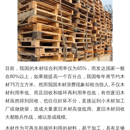
橡胶破胶机组
风选机
滚筒筛
磁选机
涡电流分选机
脉冲除尘器
轮胎抽丝机
目前，我国的木材综合利用率仅为65%，而发达国家一般
在80%以上，如果能提高一个百分点，我国每年将节约木
材75万立方米。然而我国木材浪费现象却相当惊人, 不仅木
材利用率低、而且回收和循环再利用率也低，有些废旧木
材虽然得到回收，也往往好坏不分，直接运到小木材加工
厂或做烧柴，造成大量废旧木材高值低用。废旧木材回收
大都散兵作战，难以形成规模。
木材作为可再生和循环利用的材料，易于加工，具有足够