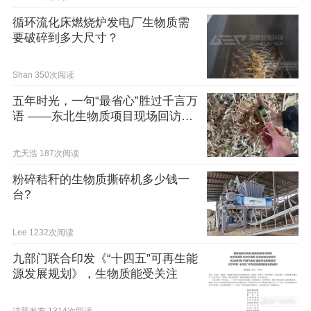
循环流化床燃烧炉发电厂生物质需
要破碎到多大尺寸？
Shan
350次阅读
五年时光，一句“最省心”胜过千言万
语 ——东北生物质项目现场回访纪
实
尤天浩
187次阅读
粉碎秸秆的生物质撕碎机多少钱一
台?
Lee
1232次阅读
九部门联合印发《“十四五”可再生能
源发展规划》，生物质能受关注
洁普发布
1314次阅读