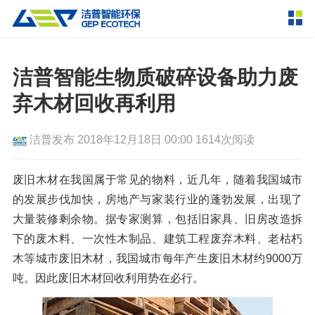
产品中心
撕碎设备
洁普智能生物质破碎设备助力废
双轴撕碎机
单轴撕碎机
弃木材回收再利用
解决方案
四轴撕碎机
液压粗碎机
洁普发布
2018年12月18日 00:00
1614次阅读
垃圾破袋机
移动式撕碎站
服务支持
粉碎设备
废旧木材在我国属于常见的物料，近几年，随着我国城市
新闻资讯
的发展步伐加快，房地产与家装行业的蓬勃发展，出现了
环锤式粉碎机
鼓式粉碎机
破碎设备
大量装修剩余物。据专家测算，包括旧家具、旧房改造拆
轮胎钢丝分离机
通用型粉碎机
反击式破碎机
颚式破碎机
挤压成型设备
下的废木料、一次性木制品、建筑工程废弃木料、老枯朽
走进洁普
木等城市废旧木材，我国城市每年产生废旧木材约9000万
圆锥破碎机
立轴冲击式破碎机
RDF成型机
生物质颗粒机
成套机组
吨。因此废旧木材回收利用势在必行。
联系我们
重型锤式破碎机
移动式破碎站
液压打包机
封闭式破碎系统
废轮胎热解系统
分选分离设备