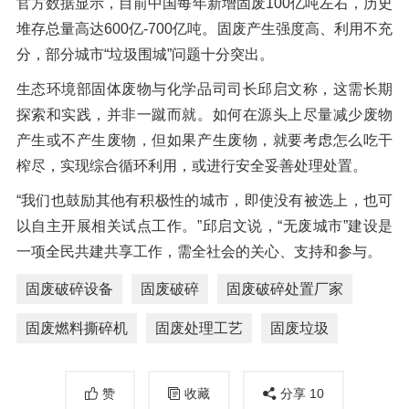
官方数据显示，目前中国每年新增固废100亿吨左右，历史
堆存总量高达600亿-700亿吨。固废产生强度高、利用不充
分，部分城市“垃圾围城”问题十分突出。
生态环境部固体废物与化学品司司长邱启文称，这需长期
探索和实践，并非一蹴而就。如何在源头上尽量减少废物
产生或不产生废物，但如果产生废物，就要考虑怎么吃干
榨尽，实现综合循环利用，或进行安全妥善处理处置。
“我们也鼓励其他有积极性的城市，即使没有被选上，也可
以自主开展相关试点工作。”邱启文说，“无废城市”建设是
一项全民共建共享工作，需全社会的关心、支持和参与。
固废破碎设备
固废破碎
固废破碎处置厂家
固废燃料撕碎机
固废处理工艺
固废垃圾
赞
收藏
分享
10