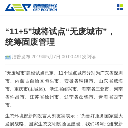
产品中心
撕碎设备
“11+5”城将试点“无废城市”，
双轴撕碎机
单轴撕碎机
统筹固废管理
解决方案
四轴撕碎机
液压粗碎机
洁普发布
2019年5月7日 00:00
491次阅读
垃圾破袋机
移动式撕碎站
服务支持
粉碎设备
“无废城市”建设试点已定。11个试点城市分别为广东省深圳
新闻资讯
市、内蒙古自治区包头市、安徽省铜陵市、山东省威海
环锤式粉碎机
鼓式粉碎机
破碎设备
市、重庆市(主城区)、浙江省绍兴市、海南省三亚市、河南
轮胎钢丝分离机
通用型粉碎机
反击式破碎机
颚式破碎机
挤压成型设备
省许昌市、江苏省徐州市、辽宁省盘锦市、青海省西宁
走进洁普
市。
圆锥破碎机
立轴冲击式破碎机
RDF成型机
生物质颗粒机
成套机组
联系我们
生态环境部新闻发言人刘友宾表示：“为更好服务国家重大
重型锤式破碎机
移动式破碎站
液压打包机
封闭式破碎系统
废轮胎热解系统
分选分离设备
发展战略、国家生态文明试验区建设，我们将河北雄安新