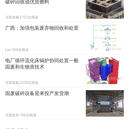
破碎回收成优质燃料
洁普老杨
1722次阅读
广西：加强包装废弃物回收和处置
Lee
586次阅读
电厂循环流化床锅炉协同处置一般
固废和生物质技术
洁普老杨
2228次阅读
固废破碎设备迎来投产发货潮
洁普发布
706次阅读