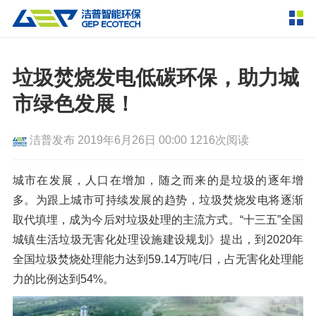
产品中心
撕碎设备
垃圾焚烧发电低碳环保，助力城
双轴撕碎机
单轴撕碎机
市绿色发展！
解决方案
四轴撕碎机
液压粗碎机
洁普发布
2019年6月26日 00:00
1216次阅读
垃圾破袋机
移动式撕碎站
服务支持
粉碎设备
城市在发展，人口在增加，随之而来的是垃圾的逐年增
新闻资讯
多。为跟上城市可持续发展的趋势，垃圾焚烧发电将逐渐
环锤式粉碎机
鼓式粉碎机
破碎设备
取代填埋，成为今后对垃圾处理的主流方式。“十三五”全国
轮胎钢丝分离机
通用型粉碎机
反击式破碎机
颚式破碎机
挤压成型设备
城镇生活垃圾无害化处理设施建设规划》提出，到2020年
走进洁普
全国垃圾焚烧处理能力达到59.14万吨/日，占无害化处理能
圆锥破碎机
立轴冲击式破碎机
RDF成型机
生物质颗粒机
成套机组
力的比例达到54%。
联系我们
重型锤式破碎机
移动式破碎站
液压打包机
封闭式破碎系统
废轮胎热解系统
分选分离设备