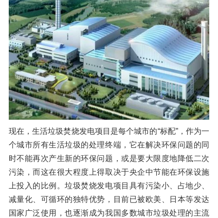
橡胶破胶机组
风选机
滚筒筛
磁选机
涡电流分选机
脉冲除尘器
轮胎抽丝机
现在，生活垃圾焚烧发电项目是每个城市的“标配”，作为一
个城市所有生活垃圾的处理终端，它在解决环保问题的同
时不能再次产生新的环保问题，或是要大限度地降低二次
污染，而这在很大程度上得取决于央企中节能在环保设施
上投入的比例。垃圾焚烧发电项目具有污染小、占地少、
减量化、可循环的独特优势，目前已被欧美、日本等发达
国家广泛使用，也逐渐成为我国多数城市垃圾处理的主流