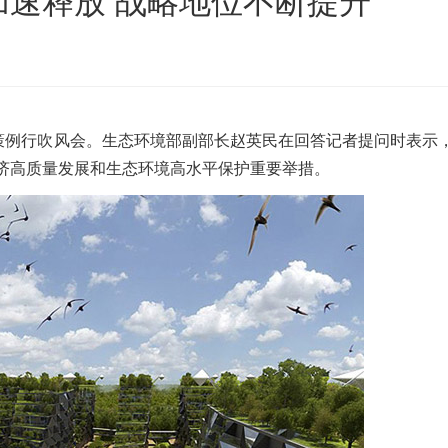
速释放 战略地位不断提升
沙发床垫
广东移动式建筑垃圾处理项目
棒
新疆危废油泥塑料袋破碎处置项目
政策例行吹风会。生态环境部副部长赵英民在回答记者提问时表示
济高质量发展和生态环境高水平保护重要举措。