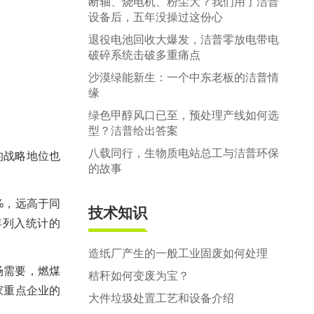
断轴、烧电机、粉尘大？我们用了洁普
设备后，五年没操过这份心
退役电池回收大爆发，洁普零放电带电
破碎系统击破多重痛点
沙漠绿能新生：一个中东老板的洁普情
缘
绿色甲醇风口已至，预处理产线如何选
型？洁普给出答案
八载同行，生物质电站总工与洁普环保
的战略地位也
的故事
3%，远高于同
技术知识
年列入统计的
造纸厂产生的一般工业固废如何处理
场需要，燃煤
秸秆如何变废为宝？
家重点企业的
大件垃圾处置工艺和设备介绍