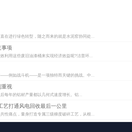
在进行绿色转型，随之而来的就是水泥窑协同处...
意事项
利用这些废旧油漆桶来实现经济效益呢?洁普环...
—例如战斗机——是一项独特而关键的挑战。中...
到重视
以后每年的铝材产量都以几何式速度增长。铝...
碎工艺打通风电回收最后一公里
性痛点，量身打造专属三级梯度破碎工艺，从根...