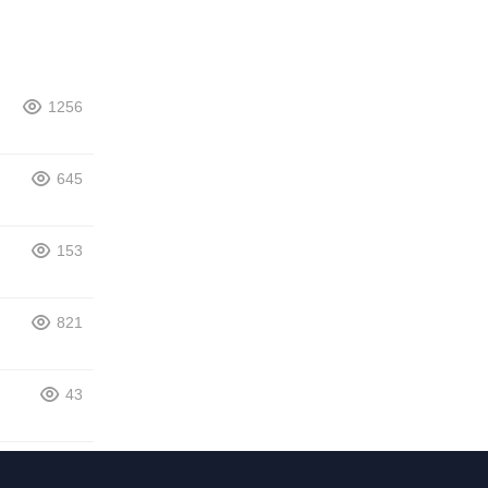
1256
645
153
821
43