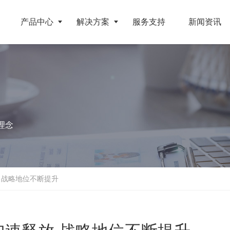
产品中心
解决方案
服务支持
新闻资讯
破碎设备
客户案例
挤压成型设备
电池
反击式破碎机
江苏地区年产10万吨废纺替代燃料生产线
RDF成型机
理念
旧电缆
颚式破碎机
北京某再生资源分拣中心项目
生物质颗粒机
属废料
圆锥破碎机
江西大件垃圾资源化处置项目
液压打包机
盘
立轴冲击式破碎机
浙江工业固废RDF燃料生产线
 战略地位不断提升
旧橡胶
重型锤式破碎机
山东生物质颗粒燃料技改项目
弃玻璃钢
移动式破碎站
浙江宁波环卫资源回收处置中心EPC项目