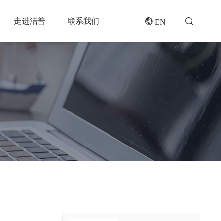
走进洁普
联系我们
 EN
成套机组
专题报道
分选分离设备
封闭式破碎系统
风电叶片回收处理方案及核心设备
风选机
废轮胎热解系统
垃圾衍生燃料RDF/SRF生产线系统
滚筒筛
橡胶破胶机组
再生资源绿色分拣中心的建设规划和设备选择
磁选机
水泥窑协同处置固废预处理系统
涡电流分选机
废旧纺织品做替代燃料的设备和工艺选择
脉冲除尘器
生物质燃料预破碎生产线系统
轮胎抽丝机