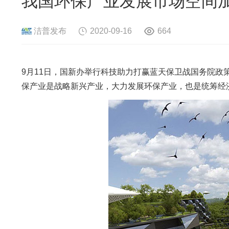
我国环保产业发展市场空间加
危险废物资源化系统
废旧电路板
旧
废旧轮胎资源化系统
瓜秧/蔬菜秧
菌
洁普发布
2020-09-16
664
9月11日，国新办举行科技助力打赢蓝天保卫战国务院
保产业是战略新兴产业，大力发展环保产业，也是统筹经