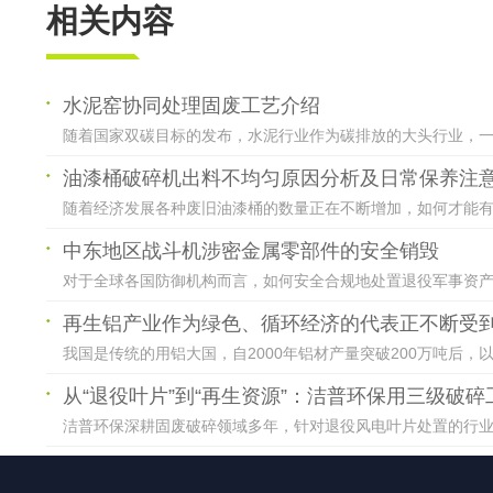
相关内容
水泥窑协同处理固废工艺介绍
随着国家双碳目标的发布，水泥行业作为碳排放的大头行业，一直
油漆桶破碎机出料不均匀原因分析及日常保养注
随着经济发展各种废旧油漆桶的数量正在不断增加，如何才能有效
中东地区战斗机涉密金属零部件的安全销毁
对于全球各国防御机构而言，如何安全合规地处置退役军事资产—
再生铝产业作为绿色、循环经济的代表正不断受
我国是传统的用铝大国，自2000年铝材产量突破200万吨后，
从“退役叶片”到“再生资源”：洁普环保用三级破
洁普环保深耕固废破碎领域多年，针对退役风电叶片处置的行业共