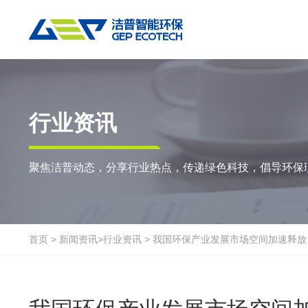
热门搜索:
垃圾撕碎机
RDF生产线
工业垃圾破碎机
撕碎设备
重点应用
粉碎设备
物料方案
行业资讯
双轴撕碎机
RDF/SRF燃料制备系统
环锤式粉碎机
陈腐垃圾
废
聚焦洁普动态，分享行业热点，传递绿色科技，倡导环保
单轴撕碎机
大件垃圾资源化系统
鼓式粉碎机
风电叶片
废
四轴撕碎机
工业垃圾资源化系统
轮胎钢丝分离机
废纸
金
液压粗碎机
生物质资源化系统
通用型粉碎机
废桶
硬
首页
>
新闻资讯
>
行业资讯
>
我国环保产业发展市场空间加速释放
垃圾破袋机
生活垃圾资源化系统
报废汽车
废
移动式撕碎站
建筑装修垃圾资源化系统
废玻璃
废