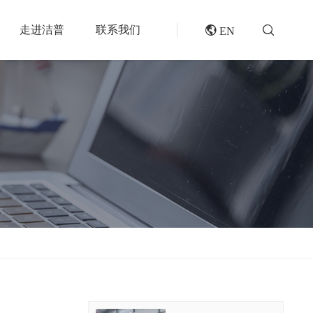
走进洁普
联系我们
 EN
成套机组
专题报道
分选分离设备
封闭式破碎系统
风电叶片回收处理方案及核心设备
风选机
废轮胎热解系统
垃圾衍生燃料RDF/SRF生产线系统
滚筒筛
橡胶破胶机组
再生资源绿色分拣中心的建设规划和设备选择
磁选机
水泥窑协同处置固废预处理系统
涡电流分选机
废旧纺织品做替代燃料的设备和工艺选择
脉冲除尘器
生物质燃料预破碎生产线系统
轮胎抽丝机