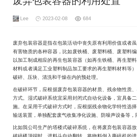
废弃包装容器的利用处置
危险废物资源化系统
废旧电路板
旧
废旧轮胎资源化系统
瓜秧/蔬菜秧
菌
Lee
2023-02-08
684
废弃包装容器是指在包装活动中丧失原有利用价值或者虽
有害物质的各种容器，比如废铁桶、废塑料桶、废塑料编
以加工制成相应的再生包装容器（如再生铁桶、再生塑料
材料或者满足工业塑料制品加工要求的再生塑料材料等）
破碎、压块、清洗和干燥在内的预处理。
在破碎环节，应根据废弃包装容器的材质、残余物性质、
方式。湿式破碎系统宜采用封闭式自动化设备，宜具备二
施。在采用干式破碎方式时，应根据残余物化学特性选择
输送装置，单独配套废气收集净化设施、防噪声设备等，
比如我公司生产的塔楼式破碎系统，在将废弃包装容器放
破碎楼顶端时，进料斗自动翻转，将物料倒入撕碎机的进