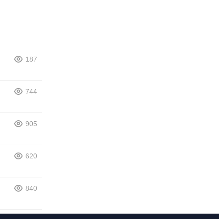
187
744
905
620
840