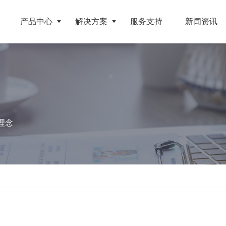
产品中心
解决方案
服务支持
新闻资讯
破碎设备
客户案例
挤压成型设备
电池
反击式破碎机
江苏地区年产10万吨废纺替代燃料生产线
RDF成型机
理念
旧电缆
颚式破碎机
北京某再生资源分拣中心项目
生物质颗粒机
属废料
圆锥破碎机
江西大件垃圾资源化处置项目
液压打包机
盘
立轴冲击式破碎机
浙江工业固废RDF燃料生产线
旧橡胶
重型锤式破碎机
山东生物质颗粒燃料技改项目
弃玻璃钢
移动式破碎站
浙江宁波环卫资源回收处置中心EPC项目