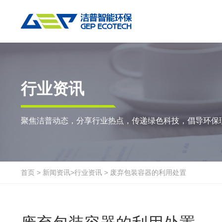
热门搜索:
垃圾撕碎机
RDF生产线
工业垃圾破碎机
撕碎设备
重点应用
粉碎设备
物料方案
行业资讯
双轴撕碎机
RDF/SRF燃料制备系统
环锤式粉碎机
陈腐垃圾
废
聚焦洁普动态，分享行业热点，传递绿色科技，倡导环保
单轴撕碎机
大件垃圾资源化系统
鼓式粉碎机
风电叶片
废
四轴撕碎机
工业垃圾资源化系统
轮胎钢丝分离机
废纸
金
液压粗碎机
生物质资源化系统
通用型粉碎机
废桶
硬
首页
>
新闻资讯
>
行业资讯
>
废弃包装容器的利用处置
垃圾破袋机
生活垃圾资源化系统
报废汽车
废
移动式撕碎站
建筑装修垃圾资源化系统
废玻璃
废