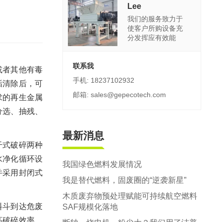
郑州市中原区生活垃圾分拣中心项目
Lee
我们的服务致力于
建筑,装修,大件垃圾三位一体联合处置
使客户所购设备充
分发挥应有效能
联系我
或者其他有毒
手机: 18237102932
垢清除后，可
邮箱: sales@gepecotech.com
求的再生金属
分选、抽残、
最新消息
干式破碎两种
水净化循环设
我国绿色燃料发展情况
并采用封闭式
我是替代燃料，固废圈的“逆袭新星”
木质废弃物预处理赋能可持续航空燃料
料斗到达危废
SAF规模化落地
高破碎效率。