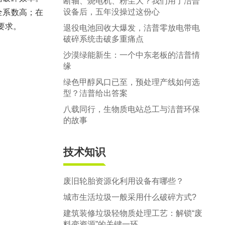
断轴、烧电机、粉尘大？我们用了洁普
设备后，五年没操过这份心
全系数高；在
要求。
退役电池回收大爆发，洁普零放电带电
破碎系统击破多重痛点
沙漠绿能新生：一个中东老板的洁普情
缘
绿色甲醇风口已至，预处理产线如何选
型？洁普给出答案
八载同行，生物质电站总工与洁普环保
的故事
技术知识
废旧轮胎资源化利用设备有哪些？
城市生活垃圾一般采用什么破碎方式?
建筑装修垃圾轻物质处理工艺：解锁“废
料变资源”的关键一环