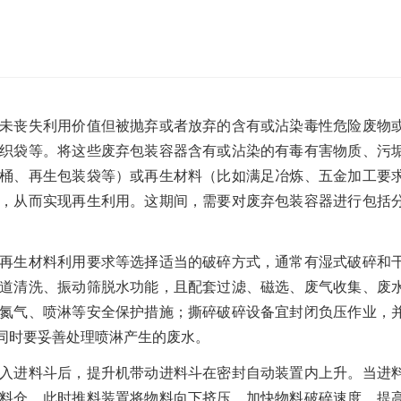
沙发床垫
广东移动式建筑垃圾处理项目
棒
新疆危废油泥塑料袋破碎处置项目
未丧失利用价值但被抛弃或者放弃的含有或沾染毒性危险废物
织袋等。将这些废弃包装容器含有或沾染的有毒有害物质、污
桶、再生包装袋等）或再生材料（比如满足冶炼、五金加工要
，从而实现再生利用。这期间，需要对废弃包装容器进行包括
再生材料利用要求等选择适当的破碎方式，通常有湿式破碎和
道清洗、振动筛脱水功能，且配套过滤、磁选、废气收集、废
氮气、喷淋等安全保护措施；撕碎破碎设备宜封闭负压作业，
同时要妥善处理喷淋产生的废水。
入进料斗后，提升机带动进料斗在密封自动装置内上升。当进
料仓，此时推料装置将物料向下挤压，加快物料破碎速度，提