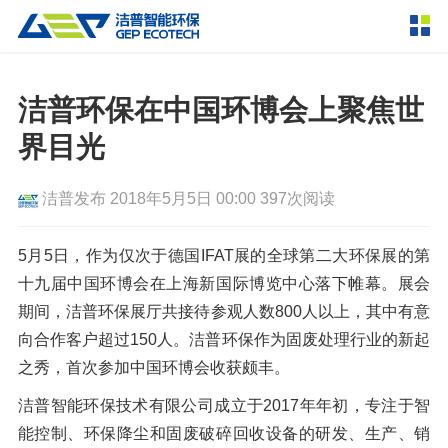
产品中心
撕碎设备
洁普环保在中国环博会上聚焦世
双轴撕碎机
单轴撕碎机
界目光
解决方案
四轴撕碎机
液压粗碎机
洁普发布
2018年5月5日 00:00
397次阅读
垃圾破袋机
移动式撕碎站
服务支持
粉碎设备
5月5日，作为仅次于德国IFAT展的全球第二大环保展的第
新闻资讯
十九届中国环博会在上海新国际博览中心落下帷幕。展会
环锤式粉碎机
鼓式粉碎机
破碎设备
期间，洁普环保展厅共接待参观人数800人以上，其中有意
轮胎钢丝分离机
通用型粉碎机
反击式破碎机
颚式破碎机
挤压成型设备
向合作客户超过150人。洁普环保作为固废处理行业的新起
走进洁普
之秀，首次参加中国环博会收获颇丰。
圆锥破碎机
立轴冲击式破碎机
RDF成型机
生物质颗粒机
成套机组
联系我们
洁普智能环保技术有限公司成立于2017年年初，专注于智
重型锤式破碎机
移动式破碎站
液压打包机
封闭式破碎系统
废轮胎热解系统
分选分离设备
能控制、环保降尘和固废破碎回收设备的研发、生产、销