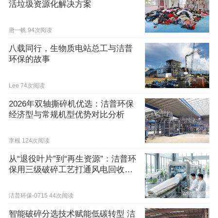
活垃圾资源化解决方案
唐一帆
94次阅读
八载同行，生物质电站总工与洁普
环保的故事
Lee
74次阅读
2026年双轴撕碎机优选：洁普环保
经济型与常规机型优势对比分析
李根
124次阅读
从“退役叶片”到“再生资源”：洁普环
保用三级破碎工艺打通风电回收最
后一公里
洁普环保-0715
44次阅读
智能破碎分选技术赋能低碳转型 洁