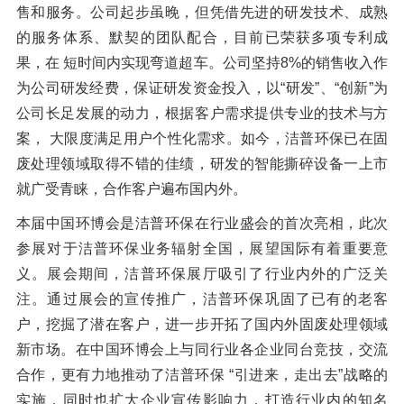
售和服务。公司起步虽晚，但凭借先进的研发技术、成熟
橡胶破胶机组
风选机
滚筒筛
的服务体系、默契的团队配合，目前已荣获多项专利成
磁选机
涡电流分选机
果，在 短时间内实现弯道超车。公司坚持8%的销售收入作
为公司研发经费，保证研发资金投入，以“研发”、“创新”为
脉冲除尘器
轮胎抽丝机
公司长足发展的动力，根据客户需求提供专业的技术与方
案， 大限度满足用户个性化需求。如今，洁普环保已在固
废处理领域取得不错的佳绩，研发的智能撕碎设备一上市
就广受青睐，合作客户遍布国内外。
本届中国环博会是洁普环保在行业盛会的首次亮相，此次
参展对于洁普环保业务辐射全国，展望国际有着重要意
义。展会期间，洁普环保展厅吸引了行业内外的广泛关
注。通过展会的宣传推广，洁普环保巩固了已有的老客
户，挖掘了潜在客户，进一步开拓了国内外固废处理领域
新市场。在中国环博会上与同行业各企业同台竞技，交流
合作，更有力地推动了洁普环保 “引进来，走出去”战略的
实施，同时也扩大企业宣传影响力，打造行业内的知名