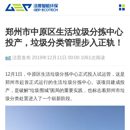
产品中心
撕碎设备
郑州市中原区生活垃圾分拣中心
双轴撕碎机
单轴撕碎机
投产，垃圾分类管理步入正轨！
解决方案
四轴撕碎机
液压粗碎机
洁普发布
2019年12月11日 00:00
1061次阅读
垃圾破袋机
移动式撕碎站
服务支持
粉碎设备
12月1日，中原区生活垃圾分拣中心正式投入试运营，这是
新闻资讯
郑州市起首正式运行的生活垃圾分拣中心。该项目建成投
环锤式粉碎机
鼓式粉碎机
破碎设备
产，是破解“垃圾围城”困局的重要实践，也标志着郑州市垃
轮胎钢丝分离机
通用型粉碎机
反击式破碎机
颚式破碎机
挤压成型设备
圾分类处置进入了一个崭新阶段。
走进洁普
圆锥破碎机
立轴冲击式破碎机
RDF成型机
生物质颗粒机
成套机组
联系我们
重型锤式破碎机
移动式破碎站
液压打包机
封闭式破碎系统
废轮胎热解系统
分选分离设备