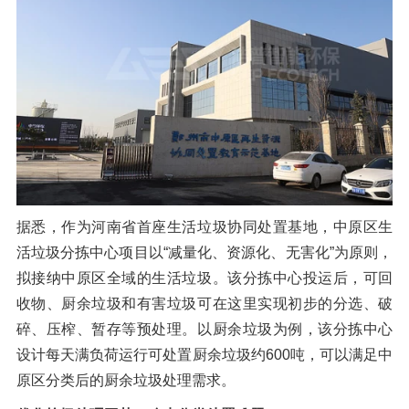
橡胶破胶机组
风选机
滚筒筛
磁选机
涡电流分选机
脉冲除尘器
轮胎抽丝机
据悉，作为河南省首座生活垃圾协同处置基地，中原区生
活垃圾分拣中心项目以“减量化、资源化、无害化”为原则，
拟接纳中原区全域的生活垃圾。该分拣中心投运后，可回
收物、厨余垃圾和有害垃圾可在这里实现初步的分选、破
碎、压榨、暂存等预处理。以厨余垃圾为例，该分拣中心
设计每天满负荷运行可处置厨余垃圾约600吨，可以满足中
原区分类后的厨余垃圾处理需求。