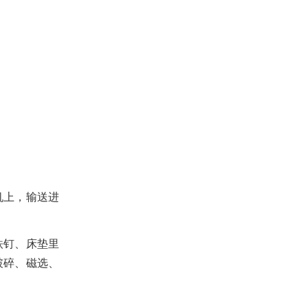
机上，输送进
铁钉、床垫里
破碎、磁选、