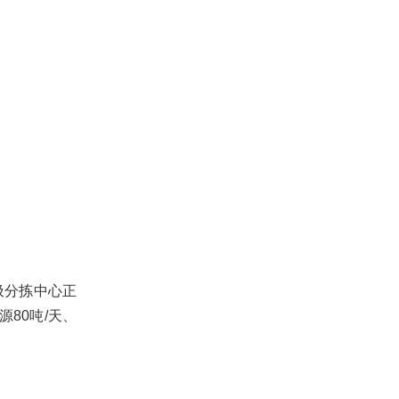
圾分拣中心正
80吨/天、