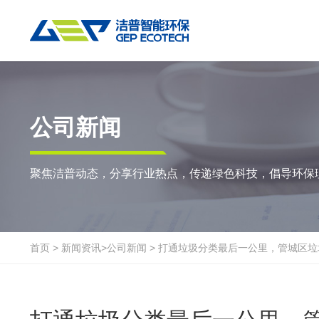
热门搜索:
垃圾撕碎机
RDF生产线
工业垃圾破碎机
撕碎设备
重点应用
粉碎设备
物料方案
公司新闻
双轴撕碎机
RDF/SRF燃料制备系统
环锤式粉碎机
陈腐垃圾
废
聚焦洁普动态，分享行业热点，传递绿色科技，倡导环保
单轴撕碎机
大件垃圾资源化系统
鼓式粉碎机
风电叶片
废
四轴撕碎机
工业垃圾资源化系统
轮胎钢丝分离机
废纸
金
液压粗碎机
生物质资源化系统
通用型粉碎机
废桶
硬
首页
>
新闻资讯
>
公司新闻
>
打通垃圾分类最后一公里，管城区垃
垃圾破袋机
生活垃圾资源化系统
报废汽车
废
移动式撕碎站
建筑装修垃圾资源化系统
废玻璃
废