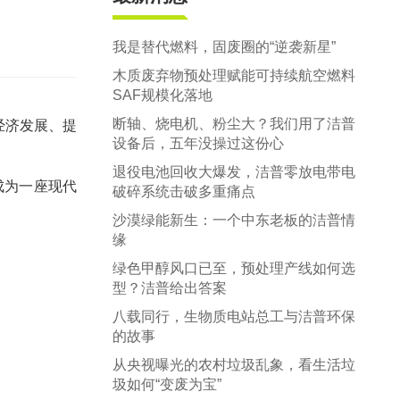
郑州市中原区生活垃圾分拣中心项目
建筑,装修,大件垃圾三位一体联合处置
我是替代燃料，固废圈的“逆袭新星”
木质废弃物预处理赋能可持续航空燃料
SAF规模化落地
断轴、烧电机、粉尘大？我们用了洁普
经济发展、提
设备后，五年没操过这份心
退役电池回收大爆发，洁普零放电带电
成为一座现代
破碎系统击破多重痛点
沙漠绿能新生：一个中东老板的洁普情
缘
绿色甲醇风口已至，预处理产线如何选
型？洁普给出答案
八载同行，生物质电站总工与洁普环保
的故事
从央视曝光的农村垃圾乱象，看生活垃
圾如何“变废为宝”