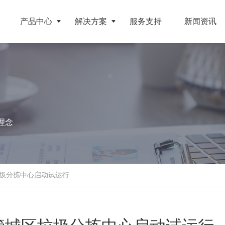
产品中心
解决方案
服务支持
新闻资讯
破碎设备
客户案例
挤压成型设备
电池
反击式破碎机
江苏地区年产10万吨废纺替代燃料生产线
RDF成型机
理念
旧电缆
颚式破碎机
北京某再生资源分拣中心项目
生物质颗粒机
属废料
圆锥破碎机
江西大件垃圾资源化处置项目
液压打包机
盘
立轴冲击式破碎机
浙江工业固废RDF燃料生产线
圾分拣中心启动试运行
旧橡胶
重型锤式破碎机
山东生物质颗粒燃料技改项目
弃玻璃钢
移动式破碎站
浙江宁波环卫资源回收处置中心EPC项目