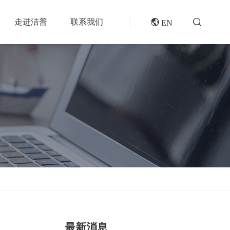
走进洁普
联系我们
 EN
成套机组
专题报道
分选分离设备
封闭式破碎系统
风电叶片回收处理方案及核心设备
风选机
废轮胎热解系统
垃圾衍生燃料RDF/SRF生产线系统
滚筒筛
橡胶破胶机组
再生资源绿色分拣中心的建设规划和设备选择
磁选机
水泥窑协同处置固废预处理系统
涡电流分选机
废旧纺织品做替代燃料的设备和工艺选择
脉冲除尘器
生物质燃料预破碎生产线系统
轮胎抽丝机
最新消息