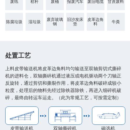
废纸
秸秆
废桶
报废汽车
废旧电缆
甘蔗废料
橡胶破胶机组
风选机
滚筒筛
磁选机
涡电流分选机
废弃玻璃
旧沙发床
皮革边角
陈腐垃圾
湿垃圾
牛粪
钢
垫
料
脉冲除尘器
轮胎抽丝机
处置工艺
上料皮带输送机将皮革边角料均匀输送至双轴剪切式撕碎
机的进料仓，双轴撕碎机通过液压或电机驱动两个刀轴正
反旋转，通过剪切和撕裂作用，将皮革边角料破碎成较小
粒度，处理后的物料先经过除铁器除铁，再进入细碎机破
碎，最终由转运车运走。（此为常规工艺，可按需定制）
皮带输送机
双轴撕碎机
磁选机