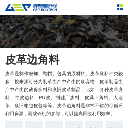
产品中心
撕碎设备
双轴撕碎机
单轴撕碎机
解决方案
四轴撕碎机
液压粗碎机
皮革边角料
垃圾破袋机
移动式撕碎站
服务支持
粉碎设备
皮革是制作服饰、鞋帽、包具的原材料。皮革废料种类较
新闻资讯
多，按来源可分为制革生产中产生的废弃物、皮革制品生
环锤式粉碎机
鼓式粉碎机
破碎设备
产中产生的裁剪余料和废旧皮革制品，比如：各种皮革废
轮胎钢丝分离机
通用型粉碎机
反击式破碎机
颚式破碎机
挤压成型设备
走进洁普
料、牛皮边料、PU皮、制鞋厂废料、皮具下角料、人造
革、废旧箱包皮包等等。皮革边角料是非常不错的可循环
圆锥破碎机
立轴冲击式破碎机
RDF成型机
生物质颗粒机
成套机组
利用资源，而破碎机的参与，可以提高回收利用效率。
联系我们
重型锤式破碎机
移动式破碎站
液压打包机
封闭式破碎系统
废轮胎热解系统
分选分离设备